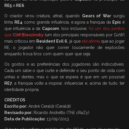
RE5
e
RE6
.
O criador virou criatura, afinal, quando
Gears of War
surgiu
tinha
RE4
como grande influência, e agora a franquia da
Epic
é
que influência a da
Capcom
. Isso inclusive,
foi um dos pontos
que
Cliff Bleszinsky
(um dos principais responsáveis por GoW)
mais criticou em
Resident Evil 6
, já que
ele afirma
que ao jogar
RE, o jogador não quer correr loucamente de explosões
enquanto troca tiros com quem quer que seja.
Os gostos e as preferências dos jogadores são indiscutíveis.
Cada um sabe o que curte e defende o seu ponto de vista com
unhas e dentes, mas o que se espera é que em um possível
RE7
, a franquia volte a inspirar, influenciar e, acima de tudo, ter
identidade própria.
CRÉDITOS
Escrito por:
André Ceraldi (Ceraldi)
Revisado por:
Ricardo Andretto (ThE cRaZy)
Data de Publicação:
13/09/2013