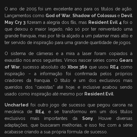
O ano de 2005 foi um excelente ano para os títulos de ação.
Lançamentos como
God of War
,
Shadow of Colossus
e
Devil
May Cry 3
fizeram a alegria dos fãs, mas
Resident Evil 4
foi o
que deixou o maior legado, não só por ter reinventado uma
grande franquia, mas por tê-la alçado a um patamar mais alto e
ter servido de inspiração para uma grande quantidade de jogos.
O sistema de câmeras e a mira a laser foram copiados à
exaustão nos anos seguintes. Vimos nascer séries como
Gears
of War
, sucesso absoluto do
Xbox 360
que usou
RE4
como
inspiração – a informação foi confirmada pelos próprios
criadores da franquia. O título é um dos exclusivos mais
queridos dos “caixistas” até hoje, e inclusive acabou sendo
usado como inspiração até mesmo por
Resident Evil
.
Uncharted
foi outro jogo de sucesso que pegou carona na
mecânica de
RE4
, e se transformou em um dos títulos
exclusivos mais importantes da
Sony
. Houve diversas
adaptações, que buscaram melhorias, e isso fez com a série
acabasse criando a sua própria fórmula de sucesso.