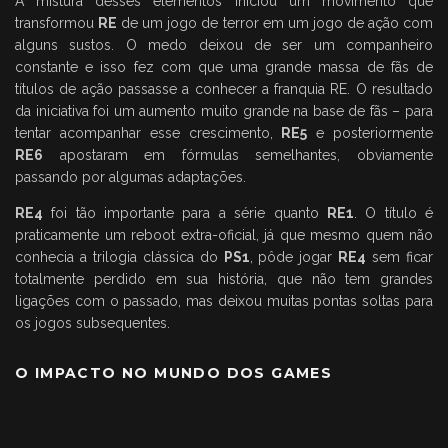
A mistura desses elementos iniciou um movimento que
transformou
RE
de um jogo de terror em um jogo de ação com
alguns sustos. O medo deixou de ser um companheiro
constante e isso fez com que uma grande massa de fãs de
títulos de ação passasse a conhecer a franquia RE. O resultado
da iniciativa foi um aumento muito grande na base de fãs – para
tentar acompanhar esse crescimento,
RE5
e posteriormente
RE6
apostaram em fórmulas semelhantes, obviamente
passando por algumas adaptações.
RE4
foi tão importante para a série quanto
RE1
. O título é
praticamente um reboot extra-oficial, já que mesmo quem não
conhecia a trilogia clássica do
PS1
, pôde jogar
RE4
sem ficar
totalmente perdido em sua história, que não tem grandes
ligações com o passado, mas deixou muitas pontas soltas para
os jogos subsequentes.
O IMPACTO NO MUNDO DOS GAMES