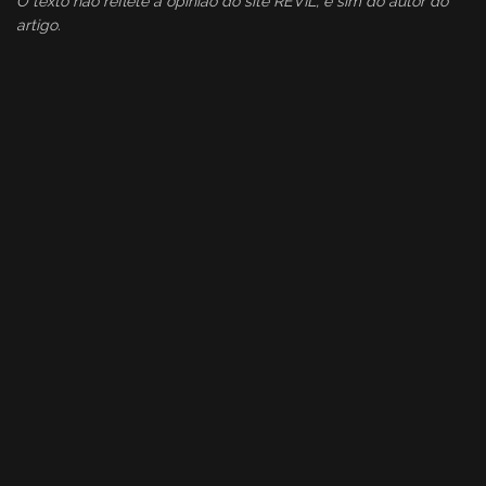
O texto não reflete a opinião do site REVIL, e sim do autor do
artigo.