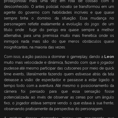
protagonista) mais uma vez em rota de colisão com o
desconhecido. O antes policial novato se transformou em um
agente do governo com habilidades incríveis e que quase
sempre tinha o domínio da situação. Essa mudança no
personagem reflete exatamente a evolução do jogo: de um
título onde fugir do perigo era quase sempre a melhor
alternativa, para uma premissa muito mais frenética onde os
inimigos nada mais são do que meros obstáculos quase
insignificantes, na maioria das vezes.
Com isso, a ação passou a dominar o gameplay, dando a
Leon
muito mais velocidade e dinâmica, fazendo com que o jogador
pudesse até mesmo participar das cutscenes por meio de quick
time events, literalmente fazendo quem estivesse atrás da tela
deixasse a visão de espectador e passasse a estar ligado o
tempo todo com a aventura. Até mesmo o posicionamento da
câmera foi pensado para que essa sensação fosse
potencializada: ao invés de observar as cenas por um ângulo
fixo, o jogador estava sempre vendo o que estava à sua frente,
observando praticamente da perspectiva do personagem.