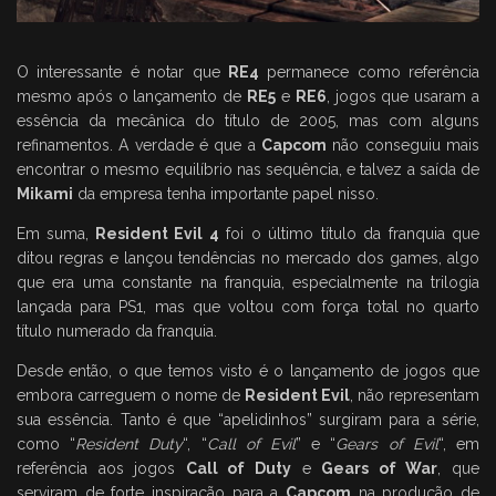
O interessante é notar que
RE4
permanece como referência
mesmo após o lançamento de
RE5
e
RE6
, jogos que usaram a
essência da mecânica do título de 2005, mas com alguns
refinamentos. A verdade é que a
Capcom
não conseguiu mais
encontrar o mesmo equilíbrio nas sequência, e talvez a saída de
Mikami
da empresa tenha importante papel nisso.
Em suma,
Resident Evil 4
foi o último título da franquia que
ditou regras e lançou tendências no mercado dos games, algo
que era uma constante na franquia, especialmente na trilogia
lançada para PS1, mas que voltou com força total no quarto
título numerado da franquia.
Desde então, o que temos visto é o lançamento de jogos que
embora carreguem o nome de
Resident Evil
, não representam
sua essência. Tanto é que “apelidinhos” surgiram para a série,
como “
Resident Duty
“, “
Call of Evil
” e “
Gears of Evil
“, em
referência aos jogos
Call of Duty
e
Gears of War
, que
serviram de forte inspiração para a
Capcom
na produção de