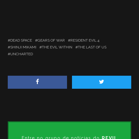
DEAD SPACE
GEARS OF WAR
RESIDENT EVIL 4
SHINJI MIKAMI
THE EVIL WITHIN
THE LAST OF US
UNCHARTED
Entre no grupo de notícias do
REVIL