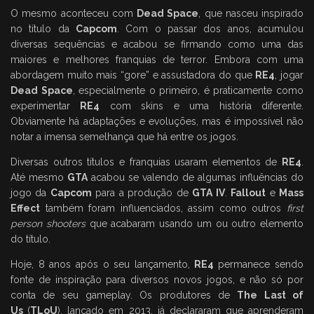
O mesmo aconteceu com
Dead Space
, que nasceu inspirado
no título da
Capcom
. Com o passar dos anos, acumulou
diversas sequências e acabou se firmando como uma das
maiores e melhores franquias de terror. Embora com uma
abordagem muito mais “gore” e assustadora do que
RE4
, jogar
Dead Space
, especialmente o primeiro, é praticamente como
experimentar
RE4
com skins e uma história diferente.
Obviamente há adaptações e evoluções, mas é impossível não
notar a imensa semelhança que há entre os jogos.
Diversas outros títulos e franquias usaram elementos de
RE4
.
Até mesmo
GTA
acabou se valendo de algumas influências do
jogo da
Capcom
para a produção de
GTA IV
.
Fallout
e
Mass
Effect
também foram influenciados, assim como outros
first
person shooters
que acabaram usando um ou outro elemento
do título.
Hoje, 8 anos após o seu lançamento,
RE4
permanece sendo
fonte de inspiração para diversos novos jogos, e não só por
conta de seu gameplay. Os produtores de
The Last of
Us
(
TLoU
), lançado em 2013, já declararam que aprenderam