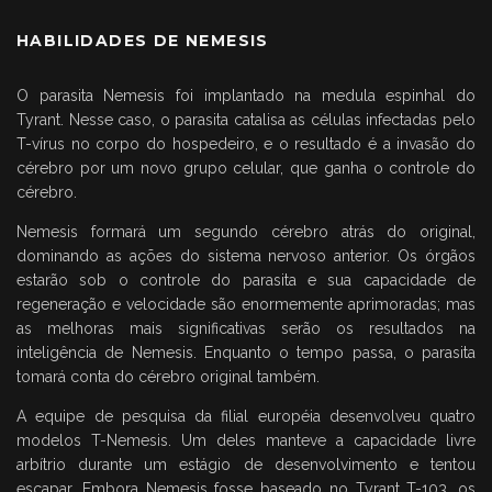
HABILIDADES DE NEMESIS
O parasita Nemesis foi implantado na medula espinhal do
Tyrant. Nesse caso, o parasita catalisa as células infectadas pelo
T-vírus no corpo do hospedeiro, e o resultado é a invasão do
cérebro por um novo grupo celular, que ganha o controle do
cérebro.
Nemesis formará um segundo cérebro atrás do original,
dominando as ações do sistema nervoso anterior. Os órgãos
estarão sob o controle do parasita e sua capacidade de
regeneração e velocidade são enormemente aprimoradas; mas
as melhoras mais significativas serão os resultados na
inteligência de Nemesis. Enquanto o tempo passa, o parasita
tomará conta do cérebro original também.
A equipe de pesquisa da filial européia desenvolveu quatro
modelos T-Nemesis. Um deles manteve a capacidade livre
arbítrio durante um estágio de desenvolvimento e tentou
escapar. Embora Nemesis fosse baseado no Tyrant T-103, os