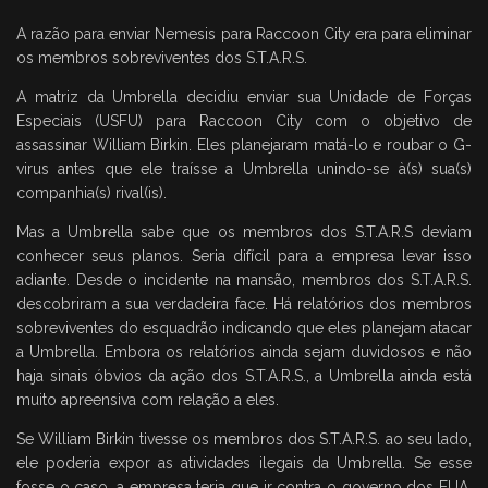
A razão para enviar Nemesis para Raccoon City era para eliminar
os membros sobreviventes dos S.T.A.R.S.
A matriz da Umbrella decidiu enviar sua Unidade de Forças
Especiais (USFU) para Raccoon City com o objetivo de
assassinar William Birkin. Eles planejaram matá-lo e roubar o G-
virus antes que ele traísse a Umbrella unindo-se à(s) sua(s)
companhia(s) rival(is).
Mas a Umbrella sabe que os membros dos S.T.A.R.S deviam
conhecer seus planos. Seria difícil para a empresa levar isso
adiante. Desde o incidente na mansão, membros dos S.T.A.R.S.
descobriram a sua verdadeira face. Há relatórios dos membros
sobreviventes do esquadrão indicando que eles planejam atacar
a Umbrella. Embora os relatórios ainda sejam duvidosos e não
haja sinais óbvios da ação dos S.T.A.R.S., a Umbrella ainda está
muito apreensiva com relação a eles.
Se William Birkin tivesse os membros dos S.T.A.R.S. ao seu lado,
ele poderia expor as atividades ilegais da Umbrella. Se esse
fosse o caso, a empresa teria que ir contra o governo dos EUA.