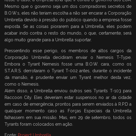
Mesmo que o governo seja um dos compradores secretos de
B.O.W.s, eles não teriam escolha a não ser encarar a Corporação
Umbrella devido à pressão do público quando a empresa fosse
exposta. Se as coisas piorarem para a Umbrella, eles podem
acabar indo contra o resto do mundo, o que, certamente, será
algo muito grande para a Umbrella suportar.
Pressentindo esse perigo, os membros de altos cargos da
Corporação Umbrella decidiram enviar o Nemesis T-Type.
Embora o Tyrant Nemesis fosse uma B.O.W. cara, como os
S.T.A.R.S. derrotaram o Tyrant T-002 antes, durante o incidente
da mansão, é prudente enviar um Tyrant melhor desta vez,
como o Nemesis.
Além disso, a Umbrella enviou outros seis Tyrants T-103 para
Raccoon City. Eles deveriam estar suspensos no ar da cidade
em caso de emergência, prontos para serem enviados à R.P.D a
qualquer momento caso as Forças Especiais da Umbrella
falhassem em sua missão. Mas, em 29 de setembro, todos os
Tyrants foram colocados em ação.
Fonte:
Project Umbrella