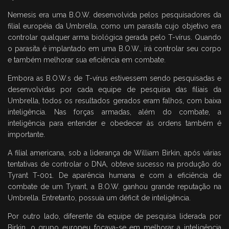
Nemesis era uma B.O.W. desenvolvida pelos pesquisadores da
filial européia da Umbrella, como um parasita cujo objetivo era
controlar qualquer arma biológica gerada pelo T-vírus. Quando
o parasita é implantado em uma B.O.W., irá controlar seu corpo
e também melhorar sua eficiência em combate.
Embora as B.O.W.s de T-vírus estivessem sendo pesquisadas e
desenvolvidas por cada equipe de pesquisa das filiais da
Umbrella, todos os resultados gerados eram falhos, com baixa
inteligência. Nas forças armadas, além do combate, a
inteligência para entender e obedecer às ordens também é
importante.
A filial americana, sob a liderança de William Birkin, após várias
tentativas de controlar o DNA, obteve sucesso na produção do
Tyrant T-001. De aparência humana e com a eficiência de
combate de um Tyrant, a B.O.W. ganhou grande reputação na
Umbrella. Entretanto, possuía um déficit de inteligência.
Por outro lado, diferente da equipe de pesquisa liderada por
Birkin, o grupo europeu focava-se em melhorar a inteligência