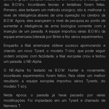
das B.O.W.s. Incontáveis teorias e tentativas foram feitas.
Primeiro, eles tentaram um método cirúrgico, isto é, melhorar o
nível de inteligência através de uma operação no cérebro da
B.O.W. Agora, eles avançaram o nível da pesquisa ao ponto de
aumentar a inteligência da arma biológica somente com a
inserção de um parasita. A equipe importou várias B.O.W.s da
equipe americana liderada por Birkin e fez vários experimentos.
Enquanto a filial americana obteve sucesso aprimorando e
criando um novo Tyrant, o modelo T-002, que pode seguir
ordem simples com facilidade, a filial européia criou e testou
um parasita, o NE-Alpha.
O NE-Alpha foi testado na B.O.W. Hunter e, novamente,
incontáveis experimentos foram feitos. Para obter um melhor
resultado, a equipe européia importou vários Tyrants, do
modelo T-103.
Nesta época, o parasita já havia passado por várias
modificações. Foi implantado em um Tyrant e chamado de
Nemesis T.