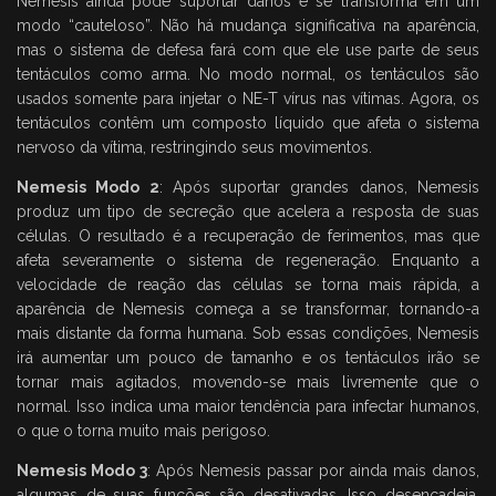
Nemesis ainda pode suportar danos e se transforma em um
modo “cauteloso”. Não há mudança significativa na aparência,
mas o sistema de defesa fará com que ele use parte de seus
tentáculos como arma. No modo normal, os tentáculos são
usados somente para injetar o NE-T vírus nas vítimas. Agora, os
tentáculos contêm um composto líquido que afeta o sistema
nervoso da vítima, restringindo seus movimentos.
Nemesis Modo 2
: Após suportar grandes danos, Nemesis
produz um tipo de secreção que acelera a resposta de suas
células. O resultado é a recuperação de ferimentos, mas que
afeta severamente o sistema de regeneração. Enquanto a
velocidade de reação das células se torna mais rápida, a
aparência de Nemesis começa a se transformar, tornando-a
mais distante da forma humana. Sob essas condições, Nemesis
irá aumentar um pouco de tamanho e os tentáculos irão se
tornar mais agitados, movendo-se mais livremente que o
normal. Isso indica uma maior tendência para infectar humanos,
o que o torna muito mais perigoso.
Nemesis Modo 3
: Após Nemesis passar por ainda mais danos,
algumas de suas funções são desativadas. Isso desencadeia,