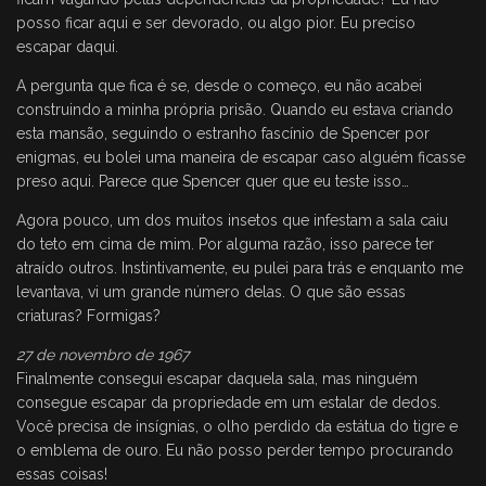
posso ficar aqui e ser devorado, ou algo pior. Eu preciso
escapar daqui.
A pergunta que fica é se, desde o começo, eu não acabei
construindo a minha própria prisão. Quando eu estava criando
esta mansão, seguindo o estranho fascínio de Spencer por
enigmas, eu bolei uma maneira de escapar caso alguém ficasse
preso aqui. Parece que Spencer quer que eu teste isso…
Agora pouco, um dos muitos insetos que infestam a sala caiu
do teto em cima de mim. Por alguma razão, isso parece ter
atraído outros. Instintivamente, eu pulei para trás e enquanto me
levantava, vi um grande número delas. O que são essas
criaturas? Formigas?
27 de novembro de 1967
Finalmente consegui escapar daquela sala, mas ninguém
consegue escapar da propriedade em um estalar de dedos.
Você precisa de insígnias, o olho perdido da estátua do tigre e
o emblema de ouro. Eu não posso perder tempo procurando
essas coisas!