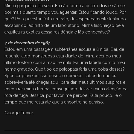
Minha garganta está seca. Eu não como a quatro dias e não sei
por mais quanto tempo vou aguentar. Estou ficando louco. Por
que? Por que estou feito um rato, desesperadamente tentando
escapar do labirinto de um laboratório. Minha fascinação pela
arquitetura exótica dessa residência é tão condenável?
7 de dezembro de 1967
Estou em uma passagem subterrânea escura e úmida. E aí, de
repente, algo monstruoso está diante de mim… acendo meu
último fósforo com a mão trêmula. Há uma lápide com o meu
nome gravado. Que tipo de psicopata faria uma coisa dessas?
Spencer planejou isso desde o começo, sabendo que eu
sobreviveria até chegar aqui, para dar meus últimos suspiros e
encontrar minha tumba; conseguindo desviar minha atenção da
rota de fuga. Jessica, por favor, me perdoe. Falta pouco… é o
tempo que me resta até que a encontre no paraíso.
George Trevor.