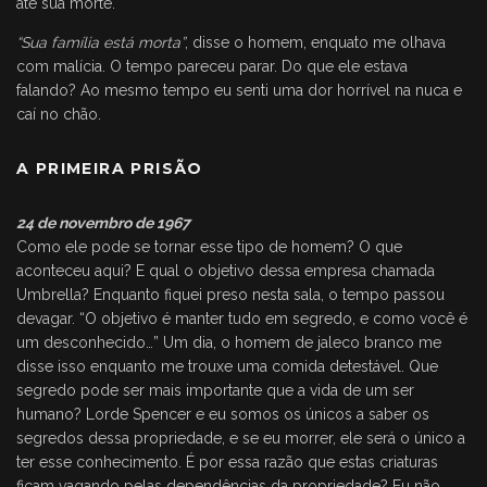
até sua morte.
“Sua família está morta”
, disse o homem, enquato me olhava
com malícia. O tempo pareceu parar. Do que ele estava
falando? Ao mesmo tempo eu senti uma dor horrível na nuca e
caí no chão.
A PRIMEIRA PRISÃO
24 de novembro de 1967
Como ele pode se tornar esse tipo de homem? O que
aconteceu aqui? E qual o objetivo dessa empresa chamada
Umbrella? Enquanto fiquei preso nesta sala, o tempo passou
devagar. “O objetivo é manter tudo em segredo, e como você é
um desconhecido…” Um dia, o homem de jaleco branco me
disse isso enquanto me trouxe uma comida detestável. Que
segredo pode ser mais importante que a vida de um ser
humano? Lorde Spencer e eu somos os únicos a saber os
segredos dessa propriedade, e se eu morrer, ele será o único a
ter esse conhecimento. É por essa razão que estas criaturas
ficam vagando pelas dependências da propriedade? Eu não