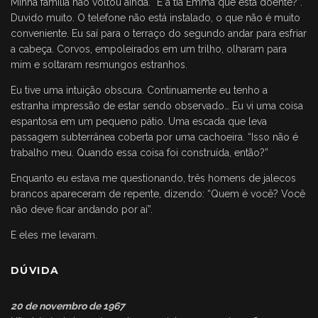
Minha família não voltou ainda. “É a tia Emma que está doente?”.
Duvido muito. O telefone não está instalado, o que não é muito
conveniente. Eu saí para o terraço do segundo andar para esfriar
a cabeça. Corvos, empoleirados em um trilho, olharam para
mim e soltaram resmungos estranhos.
Eu tive uma intuição obscura. Continuamente eu tenho a
estranha impressão de estar sendo observado… Eu vi uma coisa
espantosa em um pequeno pátio. Uma escada que leva
passagem subterrânea coberta por uma cachoeira. “Isso não é
trabalho meu. Quando essa coisa foi construída, então?”
Enquanto eu estava me questionando, três homens de jalecos
brancos apareceram de repente, dizendo: “Quem é você? Você
não deve ficar andando por aí”.
E eles me levaram.
DÚVIDA
20 de novembro de 1967