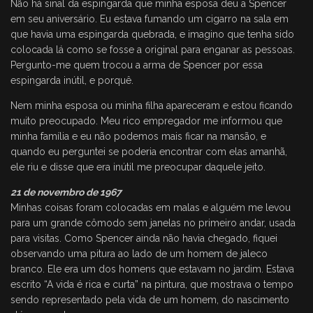
Não há sinal da espingarda que minha esposa deu a Spencer
em seu aniversário. Eu estava fumando um cigarro na sala em
que havia uma espingarda quebrada, e imagino que tenha sido
colocada lá como se fosse a original para enganar as pessoas.
Pergunto-me quem trocou a arma de Spencer por essa
espingarda inútil, e porquê.
Nem minha esposa ou minha filha apareceram e estou ficando
muito preocupado. Meu rico empregador me informou que
minha família e eu não podemos mais ficar na mansão, e
quando eu perguntei se poderia encontrar com elas amanhã,
ele riu e disse que era inútil me preocupar daquele jeito.
21 de novembro de 1967
Minhas coisas foram colocadas em malas e alguém me levou
para um grande cômodo sem janelas no primeiro andar, usada
para visitas. Como Spencer ainda não havia chegado, fiquei
observando uma pitura ao lado de um homem de jaleco
branco. Ele era um dos homens que estavam no jardim. Estava
escrito “A vida é rica e curta” na pintura, que mostrava o tempo
sendo representado pela vida de um homem, do nascimento