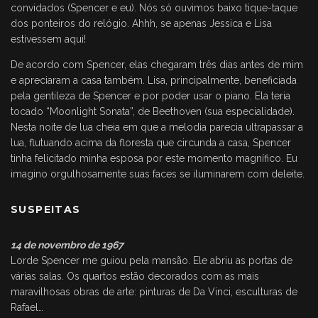
convidados (Spencer e eu). Nós só ouvimos baixo tique-taque
dos ponteiros do relógio. Ahhh, se apenas Jessica e Lisa
estivessem aqui!
De acordo com Spencer, elas chegaram três dias antes de mim
e apreciaram a casa também. Lisa, principalmente, beneficiada
pela gentileza de Spencer e por poder usar o piano. Ela teria
tocado “Moonlight Sonata”, de Beethoven (sua especialidade).
Nesta noite de lua cheia em que a melodia parecia ultrapassar a
lua, flutuando acima da floresta que circunda a casa, Spencer
tinha felicitado minha esposa por este momento magnífico. Eu
imagino orgulhosamente suas faces se iluminarem com deleite.
SUSPEITAS
14 de novembro de 1967
Lorde Spencer me guiou pela mansão. Ele abriu as portas de
várias salas. Os quartos estão decorados com as mais
maravilhosas obras de arte: pinturas de Da Vinci, esculturas de
Rafael…