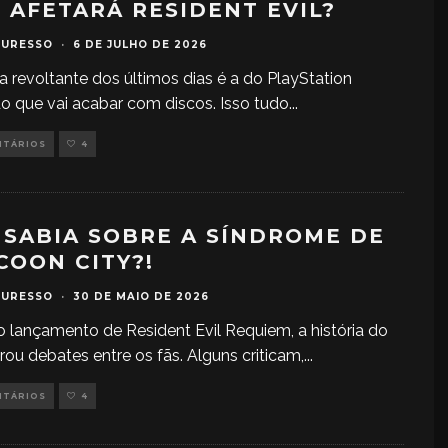
O AFETARÁ RESIDENT EVIL?
TURESSO
·
6 DE JULHO DE 2026
ia revoltante dos últimos dias é a do PlayStation
o que vai acabar com discos. Isso tudo
...
NTÁRIOS
4
L SABIA SOBRE A SÍNDROME DE
COON CITY?!
TURESSO
·
30 DE MAIO DE 2026
 lançamento de Resident Evil Requiem, a história do
rou debates entre os fãs. Alguns criticam,
...
NTÁRIOS
4