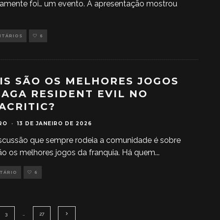
tamente foi… um evento. A apresentação mostrou
NTÁRIOS
6
IS SÃO OS MELHORES JOGOS
SAGA RESIDENT EVIL NO
ACRITIC?
RO
·
13 DE JANEIRO DE 2026
scussão que sempre rodeia a comunidade é sobre
ão os melhores jogos da franquia. Há quem
...
NTÁRIO
6
3
…
27