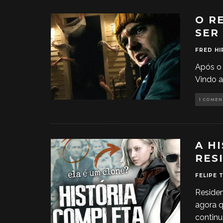
O R
SER
FRED HI
Após o 
Vindo a
1 COME
A H
RES
FELIPE 
Residen
agora q
contin