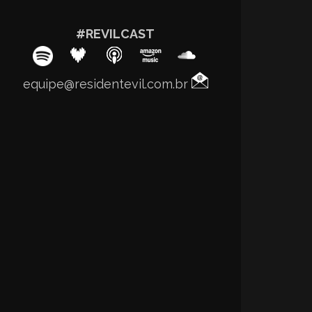
#REVILCAST
equipe@residentevil.com.br