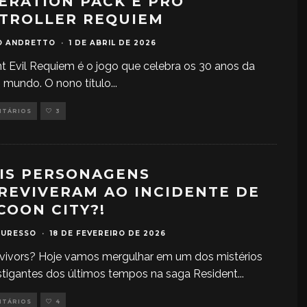
ERATION PACK E PRO
TROLLER REQUIEM
O ANDRETTO
·
1 DE ABRIL DE 2026
t Evil Requiem é o jogo que celebra os 30 anos da
o mundo. O nono título
...
NTÁRIOS
3
IS PERSONAGENS
REVIVERAM AO INCIDENTE DE
COON CITY?!
TURESSO
·
18 DE FEVEREIRO DE 2026
urvivors? Hoje vamos mergulhar em um dos mistérios
stigantes dos últimos tempos na saga Resident
...
NTÁRIOS
4