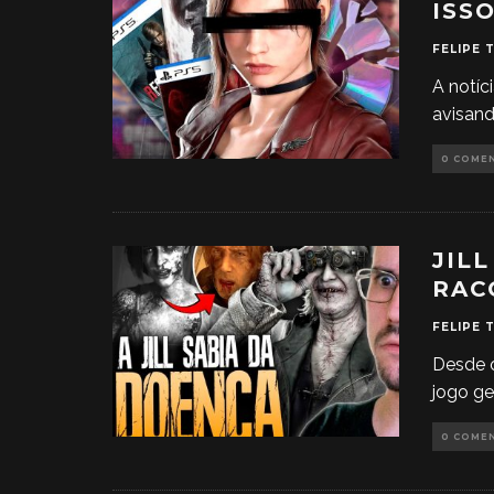
ISS
FELIPE 
A notíc
avisand
0 COME
JIL
RAC
FELIPE 
Desde o
jogo ge
0 COME