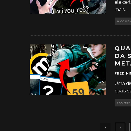
ele cer
mais
...
0 COME
QUA
DA 
MET
FRED HI
Uma di
quais s
1 COME
1
2