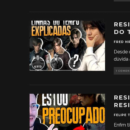
RES
DO 
FRED HI
Desde o
dúvida
1 COME
RES
RES
FELIPE 
Enfim t