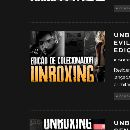
0 COME
UNB
EVI
EDI
RICARD
Residen
lançada
é limit
0 COME
UNB