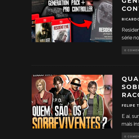
GEN
CON
RICARD
Residen
série n
0 COME
QUA
SOB
RAC
FELIPE 
E aí, s
mais in
0 COME