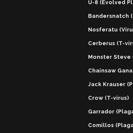
U-8 (Evolved P
Bandersnatch (
Nosferatu (Víru
Cerberus (T-vír
Monster Steve 
Chainsaw Gana
Jack Krauser (P
Crow (T-virus)
Garrador (Plag
Comillos (Plag