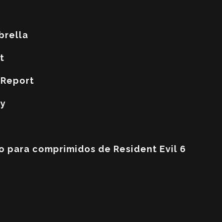
brella
t
 Report
dy
o para comprimidos de Resident Evil 6