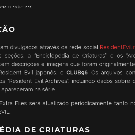
xtra Files (RE.net)
ÇÃO
oram divulgados através da rede social
ResidentEvil.
 seções, a “Enciclopédia de Criaturas” e os “Arqu
tém descrições e imagens que foram originalmente
 Resident Evil japonês, o
CLUB96
. Os arquivos co
ros “Resident Evil Archives”, incluindo dados sobr
 apareceram na série.
xtra Files será atualizado periodicamente tanto no
VIL.
ÉDIA DE CRIATURAS