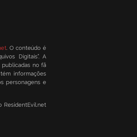
net
. O conteúdo é
ivos Digitais”. A
 publicadas no fã
ntém informações
e os personagens e
 ResidentEvil.net