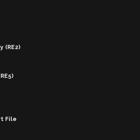
y (RE2)
(RE5)
t File