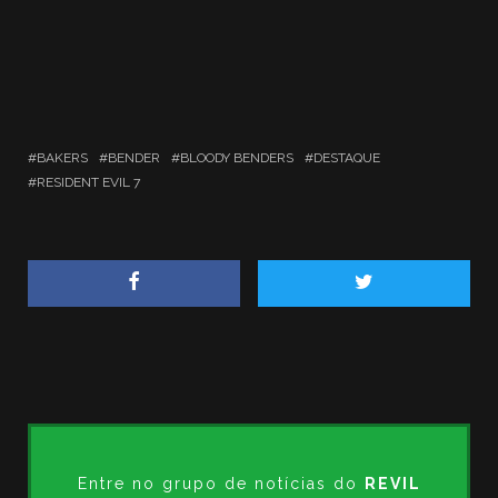
BAKERS
BENDER
BLOODY BENDERS
DESTAQUE
RESIDENT EVIL 7
Entre no grupo de notícias do
REVIL