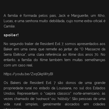
A família é formada pelos pais, Jack e Marguerite, um filho,
Lucas, e uma senhora muito debilitada, cujo nome extra-oficial é
Camile.
spoiler!
No segundo trailer de Resident Evil 7, somos apresentados aos
Baker em uma cena que remete ao jantar de “O Massacre da
Serra Elétrica”, uma clara referência ao filme dos anos 70. No
entanto, a família do filme também tem muitas semelhanças
com um caso real.
https://youtu.be/ZxqQkpWryBI
Os Bakers de Resident Evil 7 são donos de uma grande
propriedade rural no estado da Louisiana, no sul dos Estados
Unidos. Representam o “caipira clássico” norte-americano, às
vezes chamado de
“redneck”
ou
“hillbilly”
. São pessoas de uma
vida rural simples, geralmente alocados em cidades