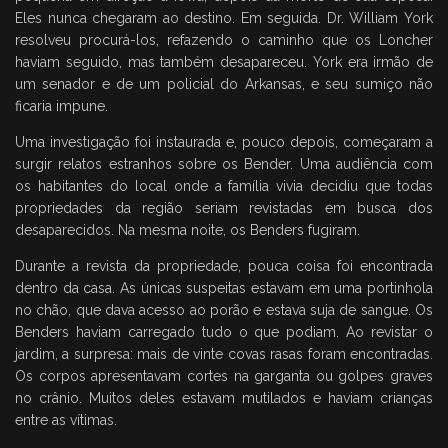
Eles nunca chegaram ao destino. Em seguida. Dr. William York
resolveu procurá-los, refazendo o caminho que os Loncher
haviam seguido, mas também desapareceu. York era irmão de
um senador e de um policial do Arkansas, e seu sumiço não
ficaria impune.
Uma investigação foi instaurada e, pouco depois, começaram a
surgir relatos estranhos sobre os Bender. Uma audiência com
os habitantes do local onde a família vivia decidiu que todas
propriedades da região seriam revistadas em busca dos
desaparecidos. Na mesma noite, os Benders fugiram.
Durante a revista da propriedade, pouca coisa foi encontrada
dentro da casa. As únicas suspeitas estavam em uma portinhola
no chão, que dava acesso ao porão e estava suja de sangue. Os
Benders haviam carregado tudo o que podiam. Ao revistar o
jardim, a surpresa: mais de vinte covas rasas foram encontradas.
Os corpos apresentavam cortes na garganta ou golpes graves
no crânio. Muitos deles estavam mutilados e haviam crianças
entre as vítimas.