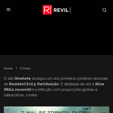
CONFIRA PÔSTER NACIONAL DE
RE5: RETRIBUIÇÃO
CIRO GUEDES
FILMES
RESIDENT EVIL 5: RETRIBUIÇÃO
12 DE JUNHO DE 2012
Home
Filmes
O site
Omelete
divulgou um dos primeiros pôsteres nacionais
de
Resident Evil 5: Retribuição
. O destaque da vez é
Alice
(Milla Jovovich)
e a infecção com proporções globais e
catastróficas, confira: