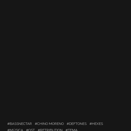
BASSNECTAR
CHINO MORENO
DEFTONES
HEXES
MÚSICA
OST
RETRIBUTION
TEMA