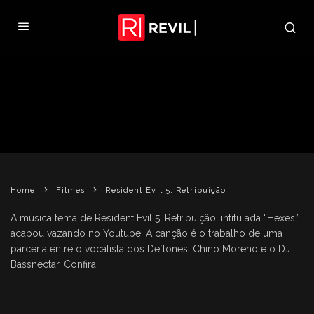
OUÇA A MÚSICA TEMA DE
RESIDENT EVIL 5: RETRIBUIÇÃO
BRUNA MATTOS
RESIDENT EVIL 5: RETRIBUIÇÃO
10 DE SETEMBRO DE 2012
Home
Filmes
Resident Evil 5: Retribuição
A música tema de Resident Evil 5: Retribuição, intitulada “Hexes”
acabou vazando no Youtube. A canção é o trabalho de uma
parceria entre o vocalista dos Deftones, Chino Moreno e o DJ
Bassnectar. Confira: