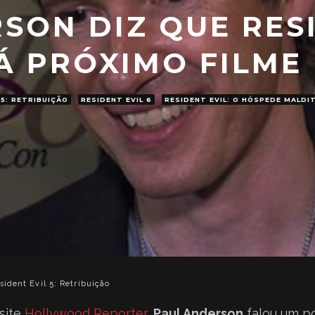
SON DIZ QUE RESI
Á PRÓXIMO FILME
 5: RETRIBUIÇÃO
RESIDENT EVIL 6
RESIDENT EVIL: O HÓSPEDE MALDI
sident Evil 5: Retribuição
site
Hollywood Reporter,
Paul Anderson
falou um po