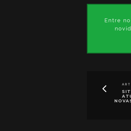
Entre no
novid
ART
SI
AT
NOVA