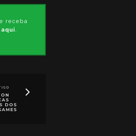
e receba
 aqui
.
TIGO
SON
CAS
ÃS DOS
GAMES