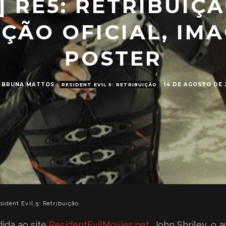
 RE5: RETRIBUIÇ
ÇÃO OFICIAL, IM
POSTER
BRUNA MATTOS
14 DE AGOSTO DE 
RESIDENT EVIL 5: RETRIBUIÇÃO
sident Evil 5: Retribuição
ida ao site
ResidentEvilMovies.net
, John Shriley, o 