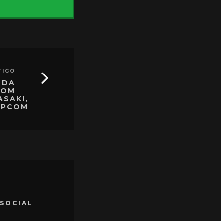
TIGO
 DA
COM
ASAKI,
APCOM
 SOCIAL