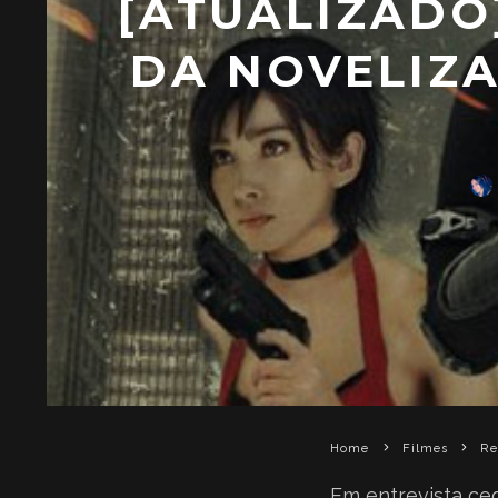
[ATUALIZADO]
DA NOVELIZA
Home
Filmes
Re
Em entrevista ced