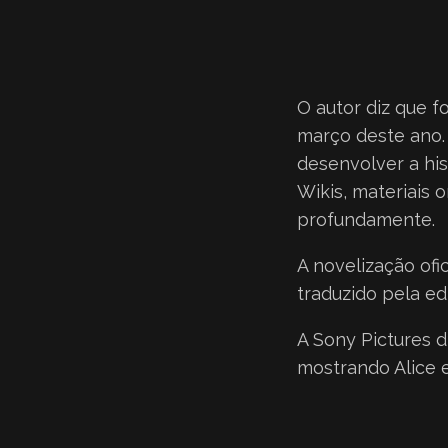
O autor diz que f
março deste ano. 
desenvolver a his
Wikis, materiais 
profundamente.
A novelização ofi
traduzido pela ed
A Sony Pictures d
mostrando Alice 