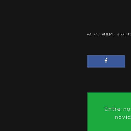
ALICE
FILME
JOHN 
Entre no
novid