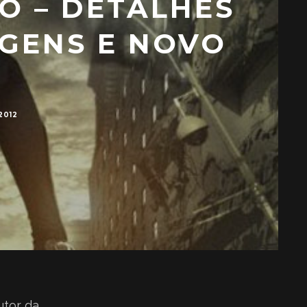
ÃO – DETALHES
AGENS E NOVO
2012
autor da