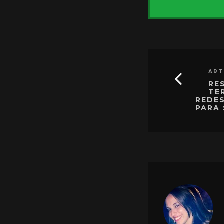
ART
RE
TE
REDES
PARA