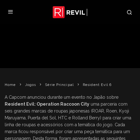
CAPCOM ANUNCIA LINHA DE
ROUPAS TEMÁTICAS DE REORC
CERALDI
RESIDENT EVIL 6
SÉRIE PRINCIPAL
14 DE ABRIL DE 2012
Home
Jogos
Série Principal
Resident Evil 6
A Capcom anunciou durante um evento no Japão sobre
Resident Evil: Operation Raccoon City
uma parceria com
seis grandes marcas de roupas japonesas (ROAR, Roen, Kyoji
Maruyama, Puerta del Sol, HTC e Rolland Berry) para criar uma
linha de roupas e acessórios com a temática do jogo. Cada
marca ficou responsável por criar uma peça temática para um
personagem. Desta forma, foram apresentadas as seguintes