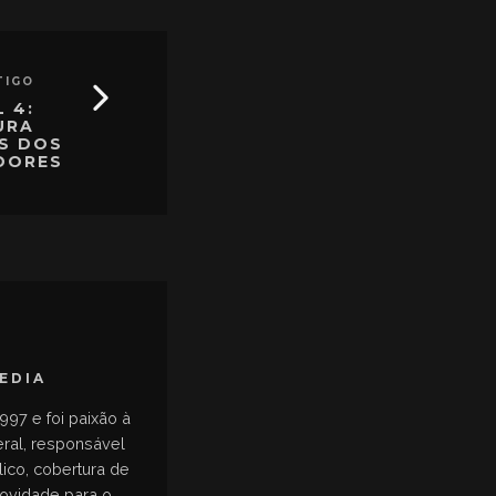
TIGO
L 4:
URA
S DOS
DORES
MEDIA
997 e foi paixão à
eral, responsável
ico, cobertura de
novidade para o