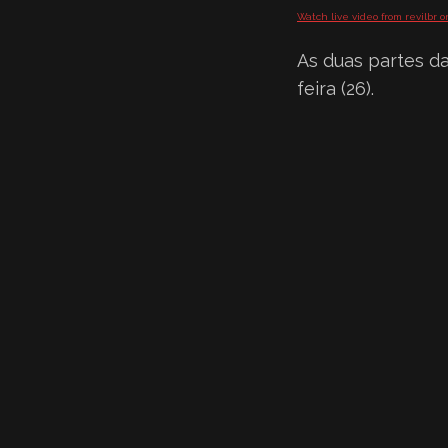
Watch live video from revilbr 
As duas partes da
feira (26).