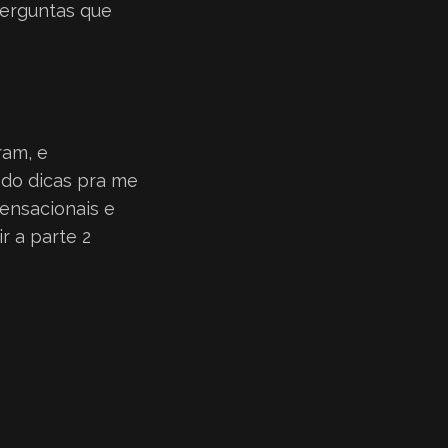
erguntas que
ram, e
ndo dicas pra me
sensacionais e
r a parte 2