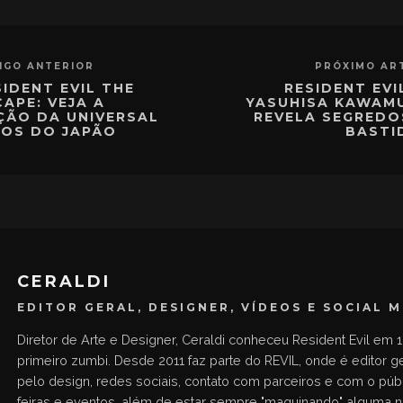
IGO ANTERIOR
PRÓXIMO AR
SIDENT EVIL THE
RESIDENT EVI
CAPE: VEJA A
YASUHISA KAWAM
ÇÃO DA UNIVERSAL
REVELA SEGREDO
IOS DO JAPÃO
BASTI
CERALDI
EDITOR GERAL, DESIGNER, VÍDEOS E SOCIAL 
Diretor de Arte e Designer, Ceraldi conheceu Resident Evil em 1
primeiro zumbi. Desde 2011 faz parte do REVIL, onde é editor g
pelo design, redes sociais, contato com parceiros e com o públ
feiras e eventos, além de estar sempre "maquinando" alguma 