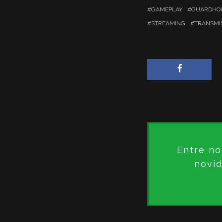
GAMEPLAY
GUARDHO
STREAMING
TRANSMI
Entre no
novid