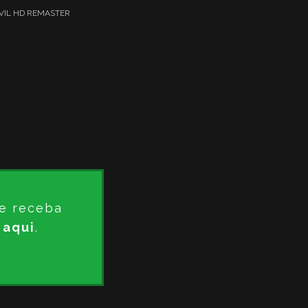
VIL HD REMASTER
e receba
 aqui
.