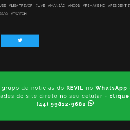
USE
LISA TREVOR
LIVE
MANSÃO
NOOB
REMAKE HD
RESIDENT E
SSÃO
TWITCH
 grupo de notícias do
REVIL
no
WhatsApp
ades do site direto no seu celular -
clique
(44) 99812-9682