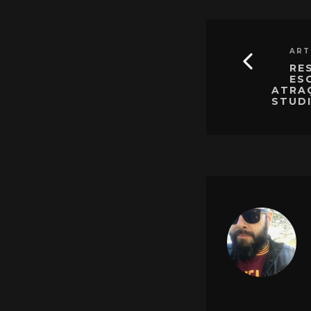
ART
RE
ES
ATRA
STUD