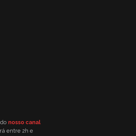
s do
nosso canal
rá entre 2h e