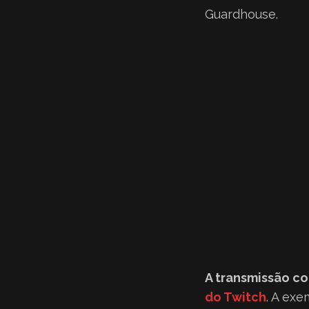
Guardhouse.
A transmissão c
do Twitch
. A exe