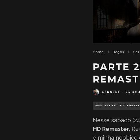
Home
Jogos
Sér
PARTE 2
REMAST
CERALDI
·
23 DE 
RESIDENT EVIL HD REMASTE
Nesse sábado (2
HD Remaster
. R
e minha noobice c