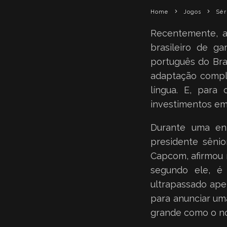
Home
Jogos
Sér
Recentemente, 
brasileiro de g
português do Br
adaptação comple
língua. E, para
investimentos em
Durante uma ent
presidente sêni
Capcom, afirmou 
segundo ele, é
ultrapassado ape
para anunciar um
grande como o no