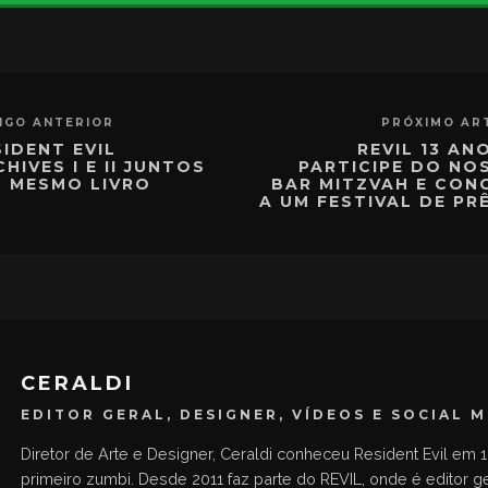
IGO ANTERIOR
PRÓXIMO AR
SIDENT EVIL
REVIL 13 AN
HIVES I E II JUNTOS
PARTICIPE DO NO
M MESMO LIVRO
BAR MITZVAH E CON
A UM FESTIVAL DE PR
CERALDI
EDITOR GERAL, DESIGNER, VÍDEOS E SOCIAL 
Diretor de Arte e Designer, Ceraldi conheceu Resident Evil em 1
primeiro zumbi. Desde 2011 faz parte do REVIL, onde é editor g