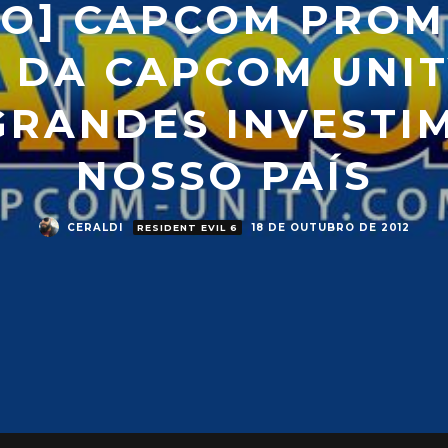
DO] CAPCOM PROM
A DA CAPCOM UNIT
GRANDES INVESTI
NOSSO PAÍS
CERALDI
18 DE OUTUBRO DE 2012
RESIDENT EVIL 6