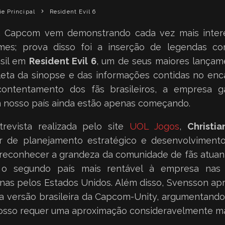
ie Principal
Resident Evil 6
a Capcom vem demonstrando cada vez mais inter
ames; prova disso foi a inserção de legendas 
asil em
Resident Evil 6
, um de seus maiores lançam
ta da sinopse e das informações contidas no enc
 contentamento dos fãs brasileiros, a empresa g
 nosso país ainda estão apenas começando.
revista realizada pelo site
UOL Jogos
,
Christi
or de planejamento estratégico e desenvolviment
reconhecer a grandeza da comunidade de fãs atuante
 o segundo país mais rentável à empresa nas 
nas pelos Estados Unidos. Além disso, Svensson apr
a versão brasileira da Capcom-Unity, argumentan
sso requer uma aproximação consideravelmente mai