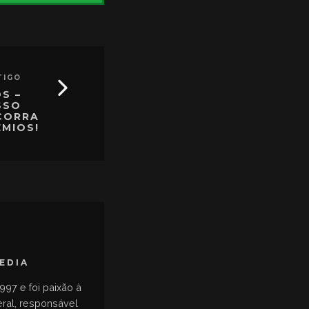
TIGO
OS –
SSO
CORRA
ÊMIOS!
MEDIA
997 e foi paixão à
eral, responsável