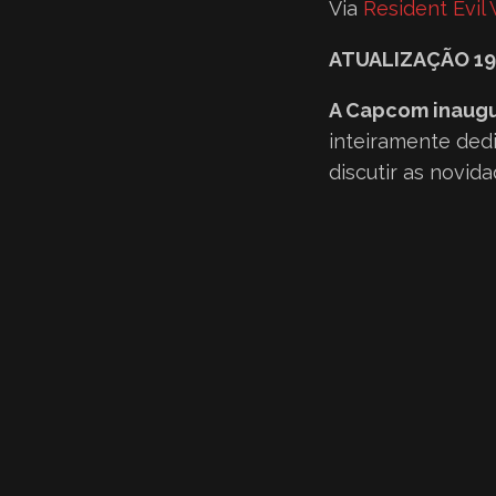
Via
Resident Evil
ATUALIZAÇÃO 1
A Capcom inaugur
inteiramente ded
discutir as novid