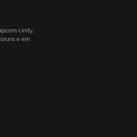
apcom-Unity,
fóruns e em