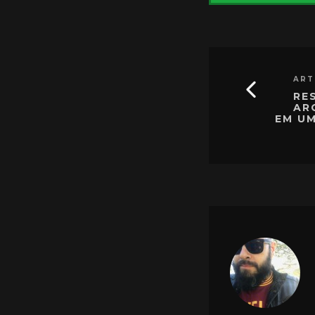
ART
RE
ARC
EM U