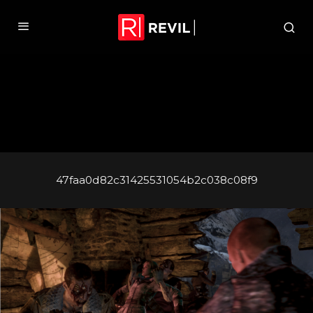
47faa0d82c31425531054b2c038c08f9