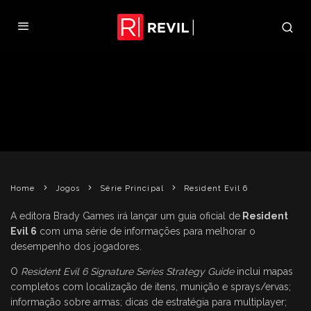
RESIDENT EVIL 6 TERÁ GUIA
OFICIAL
BRUNA MATTOS
RESIDENT EVIL 6
17 DE AGOSTO DE 2012
Home
Jogos
Série Principal
Resident Evil 6
A editora Brady Games irá lançar um guia oficial de
Resident
Evil 6
com uma série de informações para melhorar o
desempenho dos jogadores.
O
Resident Evil 6 Signature Series Strategy Guide
inclui mapas
completos com localização de itens, munição e sprays/ervas;
informação sobre armas; dicas de estratégia para multiplayer;