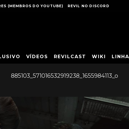
ES (MEMBROS DO YOUTUBE)
REVIL NO DISCORD
LUSIVO
VÍDEOS
REVILCAST
WIKI
LINH
885103_571016532919238_1655984113_o