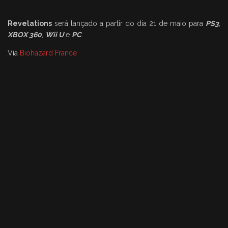
Revelations
será lançado a partir do dia 21 de maio para
PS3
,
XBOX 360
,
Wii U
e
PC
.
Via
Biohazard France