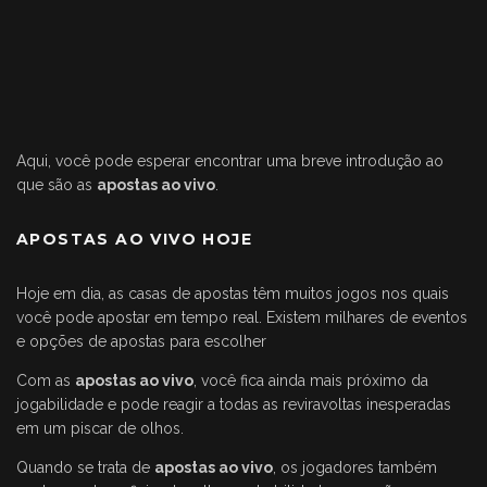
Aqui, você pode esperar encontrar uma breve introdução ao
que são as
apostas ao vivo
.
APOSTAS AO VIVO
HOJE
Hoje em dia, as casas de apostas têm muitos jogos nos quais
você pode apostar em tempo real. Existem milhares de eventos
e opções de apostas para escolher
Com as
apostas ao vivo
, você fica ainda mais próximo da
jogabilidade e pode reagir a todas as reviravoltas inesperadas
em um piscar de olhos.
Quando se trata de
apostas ao vivo
, os jogadores também