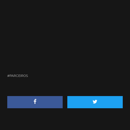
PARCEIROS