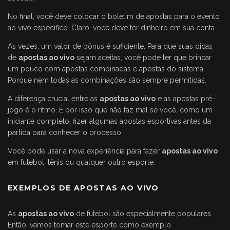
No final, você deve colocar o boletim de apostas para o evento
ao vivo específico. Claro, você deve ter dinheiro em sua conta.
Às vezes, um valor de bônus é suficiente. Para que suas dicas
de
apostas ao vivo
sejam aceitas, você pode ter que brincar
um pouco com apostas combinadas e apostas do sistema.
Porque nem todas as combinações são sempre permitidas.
A diferença crucial entre as
apostas ao vivo
e as apostas pré-
jogo é o ritmo. É por isso que não faz mal se você, como um
iniciante completo, fizer algumas apostas esportivas antes da
partida para conhecer o processo.
Você pode usar a nova experiência para fazer
apostas ao vivo
em futebol, tênis ou qualquer outro esporte.
EXEMPLOS DE
APOSTAS AO VIVO
As
apostas ao vivo
de futebol são especialmente populares.
Então, vamos tomar este esporte como exemplo.