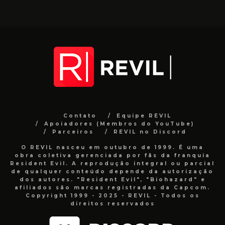
Contato
Equipe REVIL
Apoiadores (Membros do YouTube)
Parceiros
REVIL no Discord
O REVIL nasceu em outubro de 1999. É uma
obra coletiva gerenciada por fãs da franquia
Resident Evil. A reprodução integral ou parcial
de qualquer conteúdo depende da autorização
dos autores. "Resident Evil", "Biohazard" e
afiliados são marcas registradas da Capcom.
Copyright 1999 - 2025 - REVIL - Todos os
direitos reservados