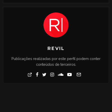
REVIL
Publicações realizadas por este perfil podem conter
conteúdos de terceiros.