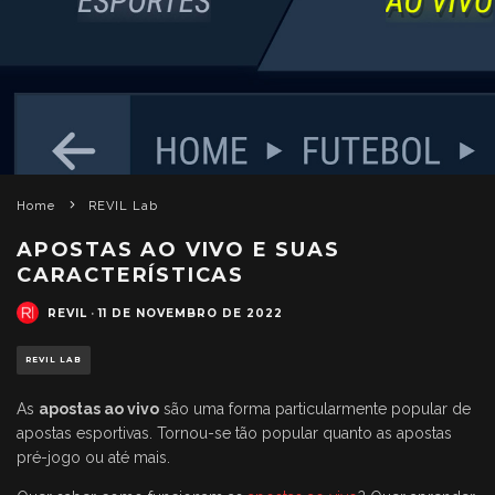
Home
REVIL Lab
APOSTAS AO VIVO E SUAS
CARACTERÍSTICAS
REVIL
·
11 DE NOVEMBRO DE 2022
REVIL LAB
As
apostas ao vivo
são uma forma particularmente popular de
apostas esportivas. Tornou-se tão popular quanto as apostas
pré-jogo ou até mais.