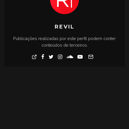
REVIL
Publicações realizadas por este perfil podem conter
conteúdos de terceiros.