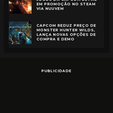
EM PROMOÇÃO NO STEAM
VIA NUUVEM
CAPCOM REDUZ PREÇO DE
MONSTER HUNTER WILDS,
LANÇA NOVAS OPÇÕES DE
COMPRA E DEMO
PUBLICIDADE