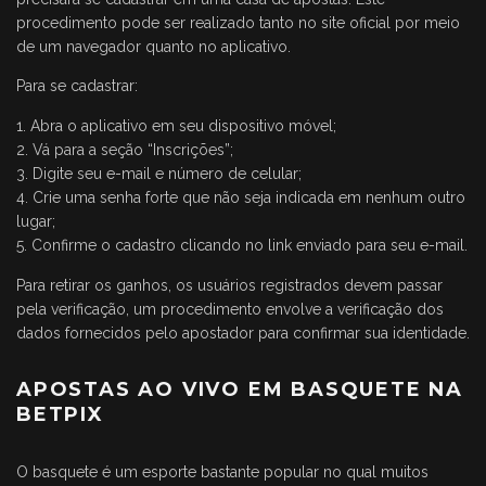
procedimento pode ser realizado tanto no site oficial por meio
de um navegador quanto no aplicativo.
Para se cadastrar:
Abra o aplicativo em seu dispositivo móvel;
Vá para a seção “Inscrições”;
Digite seu e-mail e número de celular;
Crie uma senha forte que não seja indicada em nenhum outro
lugar;
Confirme o cadastro clicando no link enviado para seu e-mail.
Para retirar os ganhos, os usuários registrados devem passar
pela verificação, um procedimento envolve a verificação dos
dados fornecidos pelo apostador para confirmar sua identidade.
APOSTAS AO VIVO EM BASQUETE NA
BETPIX
O basquete é um esporte bastante popular no qual muitos