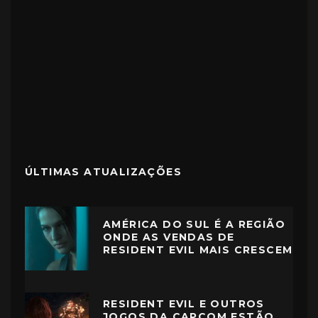
ÚLTIMAS ATUALIZAÇÕES
AMÉRICA DO SUL É A REGIÃO
ONDE AS VENDAS DE
RESIDENT EVIL MAIS CRESCEM
RESIDENT EVIL E OUTROS
JOGOS DA CAPCOM ESTÃO