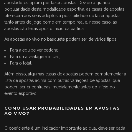
apostadores optam por fazer apostas. Devido à grande
popularidade desta modalidade esportiva, as casas de apostas
oferecem aos seus adeptos a possibilidade de fazer apostas
tanto antes do jogo como em tempo real e, nesse caso, as
apostas são feitas após o início da partida.
As apostas ao vivo no basquete podem ser de vários tipos:
Para a equipe vencedora;
Para uma vantagem inicial;
Para o total.
Além disso, algumas casas de apostas podem complementar a
lista de apostas acima com outras variações de apostas, que
podem ser encontradas imediatamente antes do início do
evento esportivo.
COMO USAR PROBABILIDADES EM APOSTAS
AO VIVO?
O coeficiente é um indicador importante ao qual deve ser dada