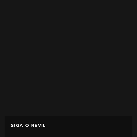
SIGA O REVIL