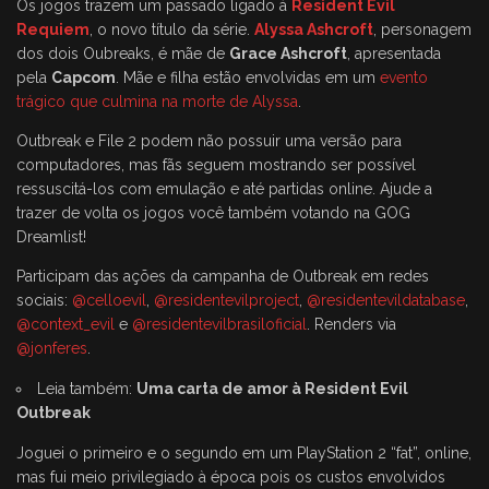
Os jogos trazem um passado ligado à
Resident Evil
Requiem
, o novo título da série.
Alyssa Ashcroft
, personagem
dos dois Oubreaks, é mãe de
Grace Ashcroft
, apresentada
pela
Capcom
. Mãe e filha estão envolvidas em um
evento
trágico que culmina na morte de Alyssa
.
Outbreak e File 2 podem não possuir uma versão para
computadores, mas fãs seguem mostrando ser possível
ressuscitá-los com emulação e até partidas online. Ajude a
trazer de volta os jogos você também votando na GOG
Dreamlist!
Participam das ações da campanha de Outbreak em redes
sociais:
@celloevil
,
@residentevilproject
,
@residentevildatabase
,
@context_evil
e
@residentevilbrasiloficial
. Renders via
@jonferes
.
Leia também:
Uma carta de amor à Resident Evil
Outbreak
Joguei o primeiro e o segundo em um PlayStation 2 “fat”, online,
mas fui meio privilegiado à época pois os custos envolvidos