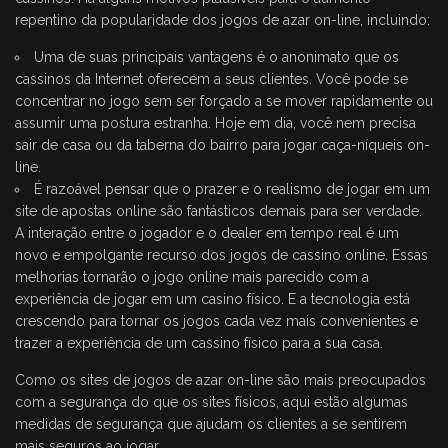
repentino da popularidade dos jogos de azar on-line, incluindo:
Uma de suas principais vantagens é o anonimato que os
cassinos da Internet oferecem a seus clientes. Você pode se
concentrar no jogo sem ser forçado a se mover rapidamente ou
assumir uma postura estranha. Hoje em dia, você nem precisa
sair de casa ou da taberna do bairro para jogar caça-níqueis on-
line.
É razoável pensar que o prazer e o realismo de jogar em um
site de apostas online são fantásticos demais para ser verdade.
A interação entre o jogador e o dealer em tempo real é um
novo e empolgante recurso dos jogos de cassino online. Essas
melhorias tornarão o jogo online mais parecido com a
experiência de jogar em um casino físico. E a tecnologia está
crescendo para tornar os jogos cada vez mais convenientes e
trazer a experiência de um cassino físico para a sua casa.
Como os sites de jogos de azar on-line são mais preocupados
com a segurança do que os sites físicos, aqui estão algumas
medidas de segurança que ajudam os clientes a se sentirem
mais seguros ao jogar.