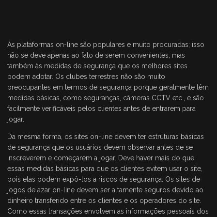
As plataformas on-line são populares e muito procuradas; isso
não se deve apenas ao fato de serem convenientes, mas
também às medidas de segurança que os melhores sites
podem adotar. Os clubes terrestres não são muito
preocupantes em termos de segurança porque geralmente têm
medidas básicas, como seguranças, câmeras CCTV etc., e são
facilmente verificáveis pelos clientes antes de entrarem para
jogar.
Da mesma forma, os sites on-line devem ter estruturas básicas
de segurança que os usuários devem observar antes de se
inscreverem e começarem a jogar. Deve haver mais do que
essas medidas básicas para que os clientes evitem usar o site,
pois elas podem expô-los a riscos de segurança. Os sites de
jogos de azar on-line devem ser altamente seguros devido ao
dinheiro transferido entre os clientes e os operadores do site.
Como essas transações envolvem as informações pessoais dos