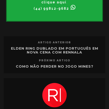
clique aqui
.
(44) 99812-9682
ARTIGO ANTERIOR
ELDEN RING DUBLADO EM PORTUGUÊS EM
NOVA CENA COM RENNALA
PRÓXIMO ARTIGO
COMO NÃO PERDER NO JOGO MINES?