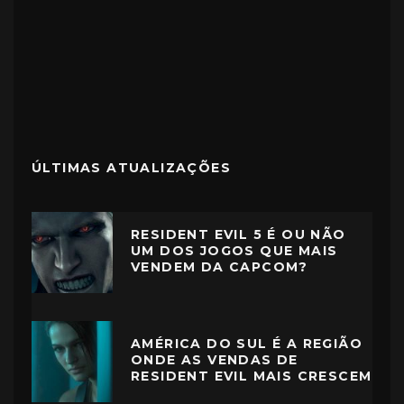
ÚLTIMAS ATUALIZAÇÕES
RESIDENT EVIL 5 É OU NÃO
UM DOS JOGOS QUE MAIS
VENDEM DA CAPCOM?
AMÉRICA DO SUL É A REGIÃO
ONDE AS VENDAS DE
RESIDENT EVIL MAIS CRESCEM