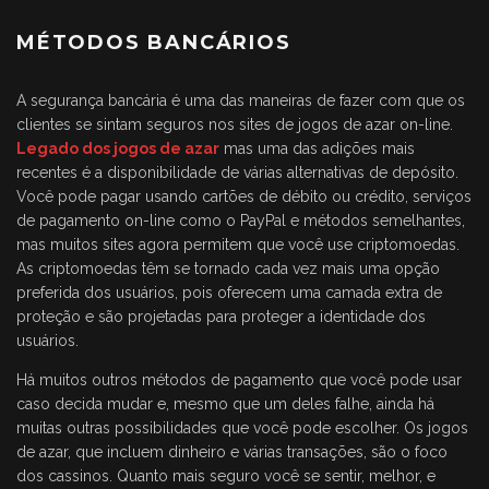
MÉTODOS BANCÁRIOS
A segurança bancária é uma das maneiras de fazer com que os
clientes se sintam seguros nos sites de jogos de azar on-line.
Legado dos jogos de azar
mas uma das adições mais
recentes é a disponibilidade de várias alternativas de depósito.
Você pode pagar usando cartões de débito ou crédito, serviços
de pagamento on-line como o PayPal e métodos semelhantes,
mas muitos sites agora permitem que você use criptomoedas.
As criptomoedas têm se tornado cada vez mais uma opção
preferida dos usuários, pois oferecem uma camada extra de
proteção e são projetadas para proteger a identidade dos
usuários.
Há muitos outros métodos de pagamento que você pode usar
caso decida mudar e, mesmo que um deles falhe, ainda há
muitas outras possibilidades que você pode escolher. Os jogos
de azar, que incluem dinheiro e várias transações, são o foco
dos cassinos. Quanto mais seguro você se sentir, melhor, e