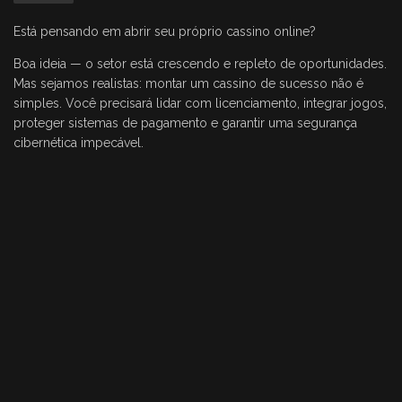
Está pensando em abrir seu próprio cassino online?
Boa ideia — o setor está crescendo e repleto de oportunidades.
Mas sejamos realistas: montar um cassino de sucesso não é
simples. Você precisará lidar com licenciamento, integrar jogos,
proteger sistemas de pagamento e garantir uma segurança
cibernética impecável.