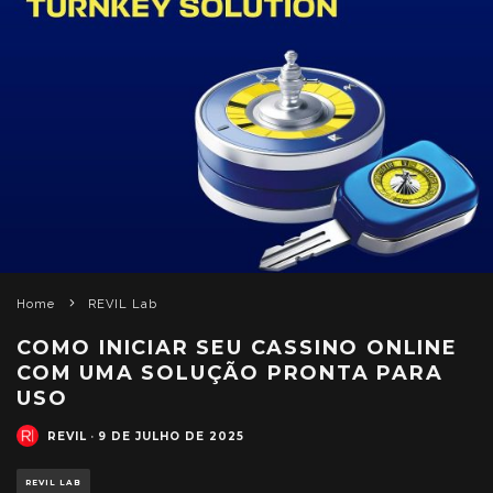
Home
REVIL Lab
COMO INICIAR SEU CASSINO ONLINE
COM UMA SOLUÇÃO PRONTA PARA
USO
REVIL
·
9 DE JULHO DE 2025
REVIL LAB