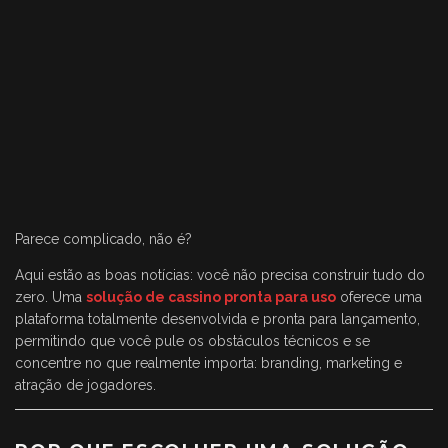
Parece complicado, não é?
Aqui estão as boas notícias: você não precisa construir tudo do
zero. Uma
solução de cassino pronta para uso
oferece uma
plataforma totalmente desenvolvida e pronta para lançamento,
permitindo que você pule os obstáculos técnicos e se
concentre no que realmente importa: branding, marketing e
atração de jogadores.