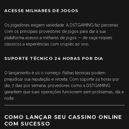
ACESSE MILHARES DE JOGOS
Os jogadores exigem variedade. A DSTGAMING faz parcerias
com os principais provedores de jogos para dar à sua
plataforma acesso a milhares de jogos — de caça-níqueis
clássicos a experiências com crupiês ao vivo.
SUPORTE TÉCNICO 24 HORAS POR DIA
O lançamento é só o começo. Falhas técnicas podem
prejudicar sua reputação e receita. Com suporte 24 horas por
dia, 7 dias por semana, provedores como a DSTGAMING
garantem que suas operações funcionem sem problemas, dia e
noite.
COMO LANÇAR SEU CASSINO ONLINE
COM SUCESSO