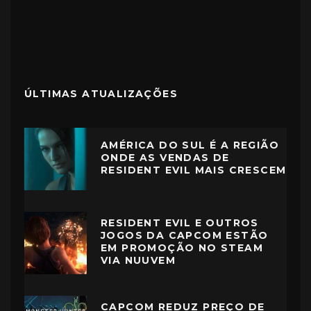
ÚLTIMAS ATUALIZAÇÕES
AMÉRICA DO SUL É A REGIÃO
ONDE AS VENDAS DE
RESIDENT EVIL MAIS CRESCEM
RESIDENT EVIL E OUTROS
JOGOS DA CAPCOM ESTÃO
EM PROMOÇÃO NO STEAM
VIA NUUVEM
CAPCOM REDUZ PREÇO DE