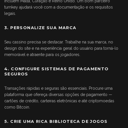
incluem Malta, Curaçao e Reino Unido. Um bom parceiro
turnkey ajudará você com a documentação e os requisitos
legais.
3. PERSONALIZE SUA MARCA
Seu cassino precisa se destacar. Trabalhe na sua marca, no
design do site e na experiência geral do usuário para torná-lo
memorável e atraente para os jogadores.
4. CONFIGURE SISTEMAS DE PAGAMENTO
SEGUROS
Transações rápidas e seguras são essenciais. Procure uma
plataforma que ofereça diversas opções de pagamento —
cartões de crédito, carteiras eletrônicas e até criptomoedas
como Bitcoin.
5. CRIE UMA RICA BIBLIOTECA DE JOGOS