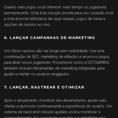
Quanto mais jogos você oferecer, mais tempo os jogadores
permanecerão. Uma boa solução pronta para uso conecta você
a uma enorme biblioteca de caça-níqueis, jogos de mesa e
opções de cassino ao vivo.
6. LANÇAR CAMPANHAS DE MARKETING
Um ótimo cassino não vai longe sem visibilidade. Use uma
combinação de SEO, marketing de afiliados e anúncios pagos
para atrair novos jogadores. Provedores como a DSTGAMING
também incluem ferramentas de marketing integradas para
ajudar a manter os usuários engajados.
7. LANÇAR, RASTREAR E OTIMIZAR
Após o lançamento, monitore seu desempenho, ajuste suas
ofertas e aprimore continuamente a experiência do usuário. Um
sistema de back-end robusto ajudará você a monitorar o
comportamento dos jogadores e ajustar sua estratégia para