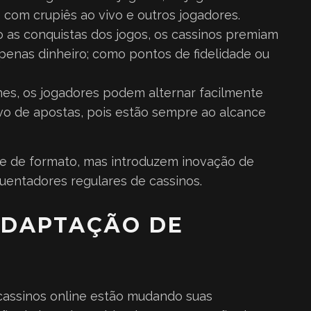
 com crupiês ao vivo e outros jogadores.
as conquistas dos jogos, os cassinos premiam
penas dinheiro; como pontos de fidelidade ou
es, os jogadores podem alternar facilmente
ivo de apostas, pois estão sempre ao alcance
de de formato, mas introduzem inovação de
uentadores regulares de cassinos.
ADAPTAÇÃO DE
 cassinos online estão mudando suas