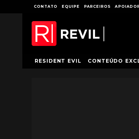
CONTATO
EQUIPE
PARCEIROS
APOIADOR
RESIDENT EVIL
CONTEÚDO EXC