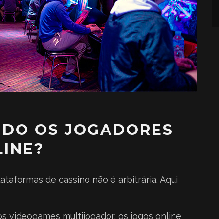
NDO OS JOGADORES
LINE?
taformas de cassino não é arbitrária. Aqui
s videogames multijogador, os jogos online