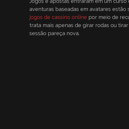
Jogos e apostas entraram em um curso d
aventuras baseadas em avatares estão s
jogos de cassino online
por meio de recu
trata mais apenas de girar rodas ou tirar
sessão pareça nova.