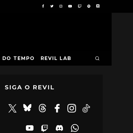
A DO TEMPO
REVIL LAB
SIGA O REVIL