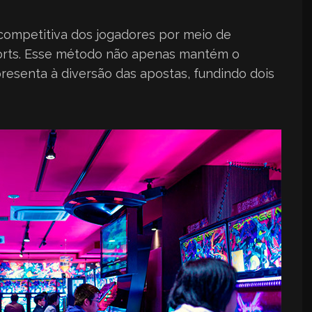
 competitiva dos jogadores por meio de
orts. Esse método não apenas mantém o
resenta à diversão das apostas, fundindo dois