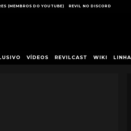
ES (MEMBROS DO YOUTUBE)
REVIL NO DISCORD
LUSIVO
VÍDEOS
REVILCAST
WIKI
LINH