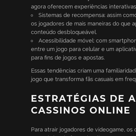
agora oferecem experiências interativas
Sistemas de recompensa: assim como 
os jogadores de mais maneiras do que a
conteúdo desbloqueável.
Acessibilidade móvel: com smartphon
entre um jogo para celular e um aplicat
para fins de jogos e apostas.
Essas tendências criam uma familiarida
jogo que transforma fãs casuais em freq
ESTRATÉGIAS DE 
CASSINOS ONLINE
Para atrair jogadores de videogame, os