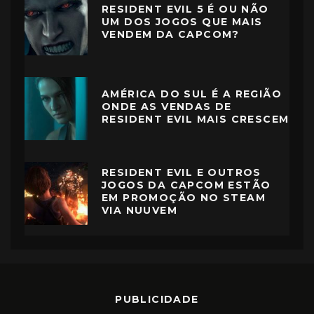
RESIDENT EVIL 5 É OU NÃO
UM DOS JOGOS QUE MAIS
VENDEM DA CAPCOM?
AMÉRICA DO SUL É A REGIÃO
ONDE AS VENDAS DE
RESIDENT EVIL MAIS CRESCEM
RESIDENT EVIL E OUTROS
JOGOS DA CAPCOM ESTÃO
EM PROMOÇÃO NO STEAM
VIA NUUVEM
PUBLICIDADE