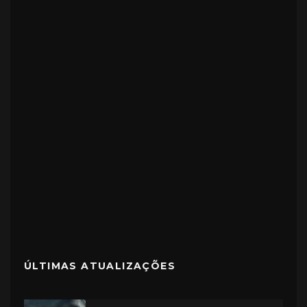
ÚLTIMAS ATUALIZAÇÕES