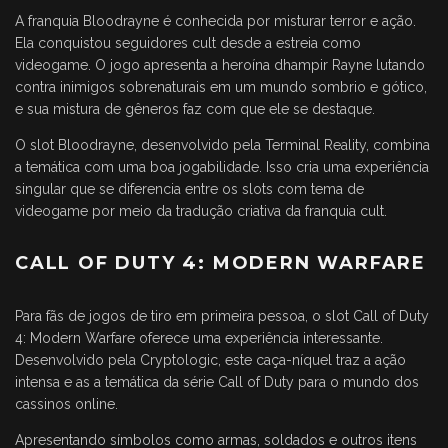
A franquia Bloodrayne é conhecida por misturar terror e ação.
Ela conquistou seguidores cult desde a estreia como
videogame. O jogo apresenta a heroína dhampir Rayne lutando
contra inimigos sobrenaturais em um mundo sombrio e gótico,
e sua mistura de gêneros faz com que ele se destaque.
O slot Bloodrayne, desenvolvido pela Terminal Reality, combina
a temática com uma boa jogabilidade. Isso cria uma experiência
singular que se diferencia entre os slots com tema de
videogame por meio da tradução criativa da franquia cult.
CALL OF DUTY 4: MODERN WARFARE
Para fãs de jogos de tiro em primeira pessoa, o slot Call of Duty
4: Modern Warfare oferece uma experiência interessante.
Desenvolvido pela Cryptologic, este caça-níquel traz a ação
intensa e as a temática da série Call of Duty para o mundo dos
cassinos online.
Apresentando símbolos como armas, soldados e outros itens