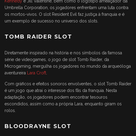
Kennedy
e Jill Valentine, bem como o logotipo ameaçador da
Umbrella Corporation, os jogadores enfrentam uma luta contra
os mortos-vivos. O slot Resident Evil faz justiça à franquia e é
um exemplo de sucesso no universo dos slots.
TOMB RAIDER SLOT
Diretamente inspirado na história e nos símbolos da famosa
série de videogames, o jogo de slot Tomb Raider, da
Microgaming, mergulha os jogadores no mundo da arqueóloga
aventureira
Lara Croft
.
Com gráficos e efeitos sonoros envolventes, o slot Tomb Raider
é um jogo que atrai o interesse dos fãs da franquia. Nesta
adaptação, os jogadores podem encontrar tesouros
escondidos, assim como a própria Lara, enquanto giram os
rolos.
BLOODRAYNE SLOT