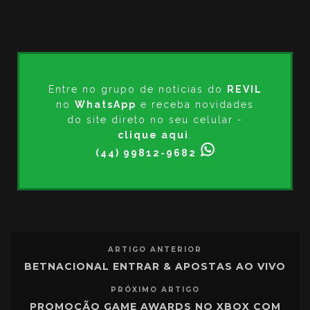
Entre no grupo de notícias do
REVIL
no
WhatsApp
e receba novidades
do site direto no seu celular -
clique aqui
.
(44) 99812-9682
ARTIGO ANTERIOR
BETNACIONAL ENTRAR & APOSTAS AO VIVO
PRÓXIMO ARTIGO
PROMOÇÃO GAME AWARDS NO XBOX COM