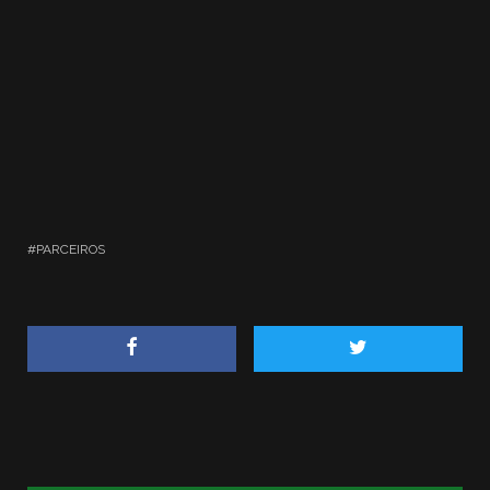
PARCEIROS