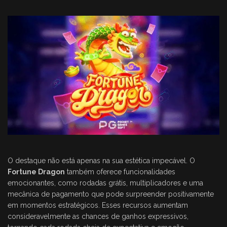
O destaque não está apenas na sua estética impecável. O
Fortune Dragon
também oferece funcionalidades
emocionantes, como rodadas grátis, multiplicadores e uma
mecânica de pagamento que pode surpreender positivamente
em momentos estratégicos. Esses recursos aumentam
consideravelmente as chances de ganhos expressivos,