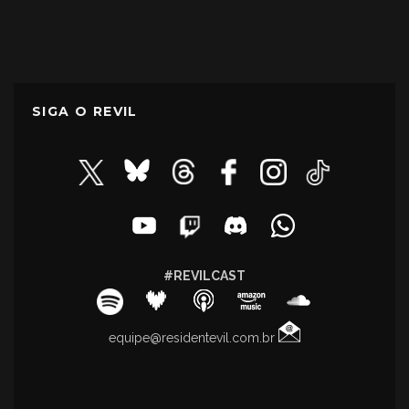
SIGA O REVIL
#REVILCAST
equipe@residentevil.com.br