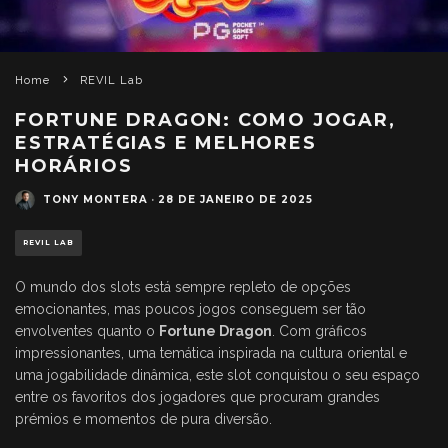
Home
REVIL Lab
FORTUNE DRAGON: COMO JOGAR,
ESTRATÉGIAS E MELHORES
HORÁRIOS
TONY MONTERA
·
28 DE JANEIRO DE 2025
REVIL LAB
O mundo dos slots está sempre repleto de opções
emocionantes, mas poucos jogos conseguem ser tão
envolventes quanto o
Fortune Dragon
. Com gráficos
impressionantes, uma temática inspirada na cultura oriental e
uma jogabilidade dinâmica, este slot conquistou o seu espaço
entre os favoritos dos jogadores que procuram grandes
prémios e momentos de pura diversão.