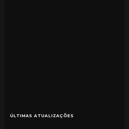
ÚLTIMAS ATUALIZAÇÕES