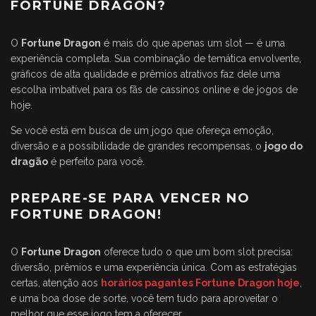
FORTUNE DRAGON?
O
Fortune Dragon
é mais do que apenas um slot — é uma
experiência completa. Sua combinação de temática envolvente,
gráficos de alta qualidade e prêmios atrativos faz dele uma
escolha imbatível para os fãs de cassinos online e de jogos de
hoje.
Se você está em busca de um jogo que ofereça emoção,
diversão e a possibilidade de grandes recompensas, o
jogo do
dragão
é perfeito para você.
PREPARE-SE PARA VENCER NO
FORTUNE DRAGON!
O
Fortune Dragon
oferece tudo o que um bom slot precisa:
diversão, prêmios e uma experiência única. Com as estratégias
certas, atenção aos
horários pagantes Fortune Dragon hoje
,
e uma boa dose de sorte, você tem tudo para aproveitar o
melhor que esse jogo tem a oferecer.