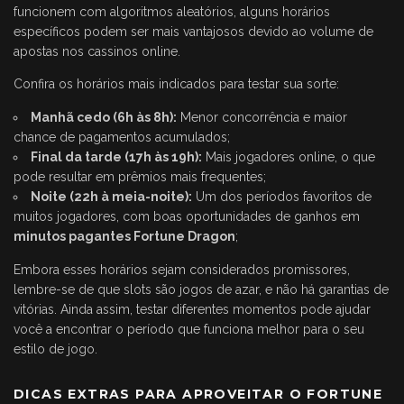
funcionem com algoritmos aleatórios, alguns horários
específicos podem ser mais vantajosos devido ao volume de
apostas nos cassinos online.
Confira os horários mais indicados para testar sua sorte:
Manhã cedo (6h às 8h):
Menor concorrência e maior
chance de pagamentos acumulados;
Final da tarde (17h às 19h):
Mais jogadores online, o que
pode resultar em prêmios mais frequentes;
Noite (22h à meia-noite):
Um dos períodos favoritos de
muitos jogadores, com boas oportunidades de ganhos em
minutos pagantes Fortune Dragon
;
Embora esses horários sejam considerados promissores,
lembre-se de que slots são jogos de azar, e não há garantias de
vitórias. Ainda assim, testar diferentes momentos pode ajudar
você a encontrar o período que funciona melhor para o seu
estilo de jogo.
DICAS EXTRAS PARA APROVEITAR O FORTUNE