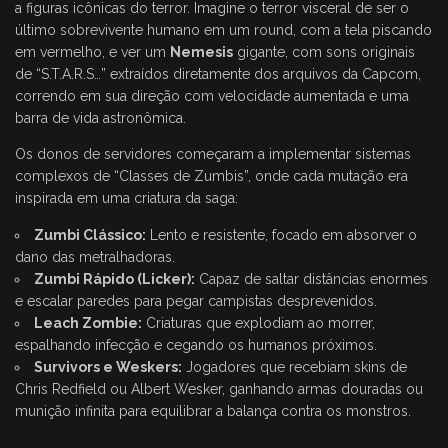
a figuras icônicas do terror. Imagine o terror visceral de ser o
último sobrevivente humano em um round, com a tela piscando
em vermelho, e ver um
Nemesis
gigante, com sons originais
de “S.T.A.R.S…” extraídos diretamente dos arquivos da Capcom,
correndo em sua direção com velocidade aumentada e uma
barra de vida astronômica.
Os donos de servidores começaram a implementar sistemas
complexos de “Classes de Zumbis”, onde cada mutação era
inspirada em uma criatura da saga:
Zumbi Clássico:
Lento e resistente, focado em absorver o
dano das metralhadoras.
Zumbi Rápido (Licker):
Capaz de saltar distâncias enormes
e escalar paredes para pegar campistas desprevenidos.
Leach Zombie:
Criaturas que explodiam ao morrer,
espalhando infecção e cegando os humanos próximos.
Survivors e Weskers:
Jogadores que recebiam skins de
Chris Redfield ou Albert Wesker, ganhando armas douradas ou
munição infinita para equilibrar a balança contra os monstros.