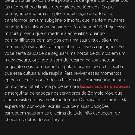
de tiro sólida do CS 1.6 é a prova viva de que a criatividade dos
fãs não conhece limites geográficos ou técnicos. O que
começou como uma simples modificação amadora se
transformou em um subgênero imortal que mantém milhares
de jogadores ativos em servidores “old school” até hoje. Essa
mistura provou que o medo e a adrenalina, quando
compartilhados com amigos em uma sala virtual, são uma
combinação viciante e atemporal que atravessa gerações. Se
você sente saudade de segurar uma horda de zumbis em um
mapa escuro, ouvindo o som de recarga da sua shotgun
enquanto seus companheiros gritam ordens pelo chat, saiba
que essa cultura ainda respira. Para reviver esses momentos
épicos e sentir o peso dessa história de sobrevivência no seu
computador atual, você pode sempre
baixar cs 1.6 non steam
e mergulhar de cabeça nos servidores de Zombie Mod que
ainda resistem bravamente ao tempo. O apocalipse zumbi está
esperando por você, recruta. Ocupem suas posições,
carreguem suas armas e, acima de tudo, não esqueçam de
checar os dutos de ventilação!