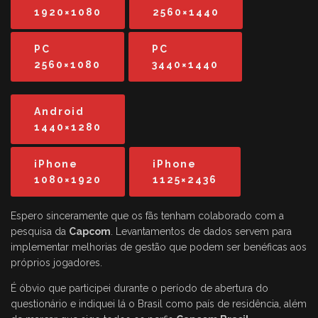
1920×1080
2560×1440
PC
PC
2560×1080
3440×1440
Android
1440×1280
iPhone
iPhone
1080×1920
1125×2436
Espero sinceramente que os fãs tenham colaborado com a
pesquisa da
Capcom
. Levantamentos de dados servem para
implementar melhorias de gestão que podem ser benéficas aos
próprios jogadores.
É óbvio que participei durante o período de abertura do
questionário e indiquei lá o Brasil como país de residência, além