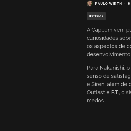
PAULO WIRTH
·
8
NOTÍCIAS
A Capcom vem pub
curiosidades sobr
os aspectos de c
desenvolvimento 
Para Nakanishi, o
senso de satisfaç
e Siren, além de 
Outlast e P.T., o
medos.