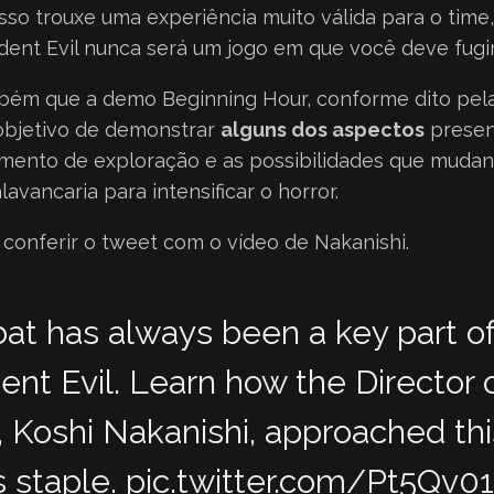
sso trouxe uma experiência muito válida para o time
ident Evil nunca será um jogo em que você deve fugi
bém que a demo Beginning Hour, conforme dito pela
objetivo de demonstrar
alguns dos aspectos
presen
lemento de exploração e as possibilidades que mud
avancaria para intensificar o horror.
 conferir o tweet com o vídeo de Nakanishi.
t has always been a key part o
ent Evil. Learn how the Director 
, Koshi Nakanishi, approached thi
s staple.
pic.twitter.com/Pt5Qv01