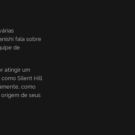
árias
anishi fala sobre
quipe de
r atingir um
 como Silent Hill
etamente, como
a origem de seus