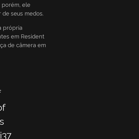
, porém, ele
r de seus medos.
 própria
tes em Resident
ança de câmera em
f
of
s
i37