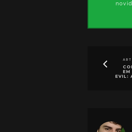
novid
ART
CO
EM
EVIL: