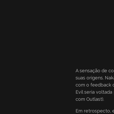
A sensação de co
suas origens. Nak
com o feedback d
Evil seria volta
com Outlast).
Em retrospecto, 