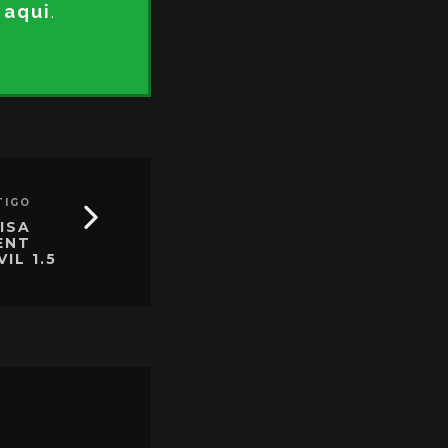
 aqui
.
TIGO
ISA
ENT
VIL 1.5