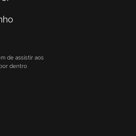
nho
em de assistir aos
 por dentro