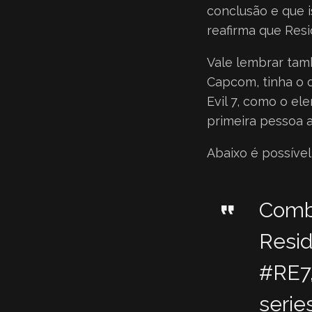
conclusão e que i
reafirma que Res
Vale lembrar tam
Capcom, tinha o 
Evil 7, como o e
primeira pessoa al
Abaixo é possível
Comba
Resid
#RE7
serie