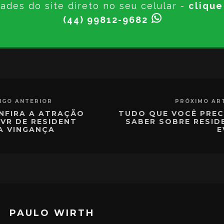
ades do site direto no seu celular -
clique
(44) 99812-9682
IGO ANTERIOR
PRÓXIMO AR
NFIRA A ATRAÇÃO
TUDO QUE VOCÊ PREC
 VR DE RESIDENT
SABER SOBRE RESID
 A VINGANÇA
E
PAULO WIRTH