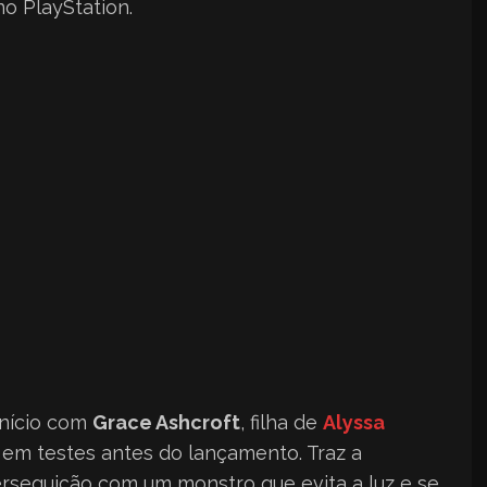
o PlayStation.
nício com
Grace Ashcroft
, filha de
Alyssa
 em testes antes do lançamento. Traz a
seguição com um monstro que evita a luz e se