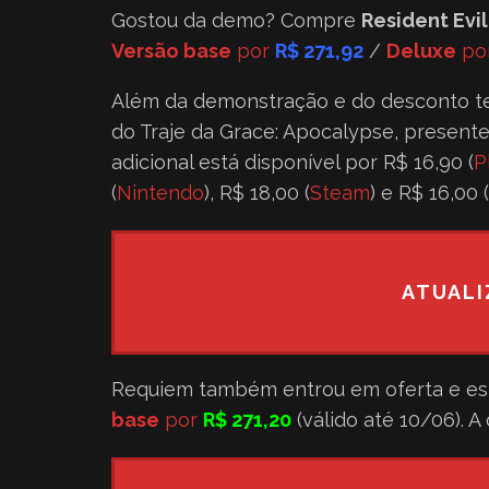
Gostou da demo? Compre
Resident Evi
Versão base
por
R$ 271,92
/
Deluxe
po
Além da demonstração e do desconto t
do Traje da Grace: Apocalypse, present
adicional está disponível por R$ 16,90 (
P
(
Nintendo
), R$ 18,00 (
Steam
) e R$ 16,00 (
ATUALI
Requiem também entrou em oferta e es
base
por
R$ 271,20
(válido até 10/06). 