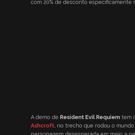
com 20% de desconto especificamente n
A demo de
Resident Evil Requiem
tem i
Ashcroft
, no trecho que rodou o mundo
personagem desesperada em meio a per