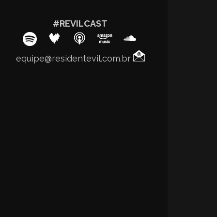
#REVILCAST
equipe@residentevil.com.br