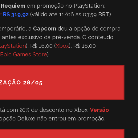
l Requiem
em promoção no PlayStation:
r
R$ 319,92
(válido até 11/06 às 03:59 BRT).
emporário, a
Capcom
deu a opção de compra
e antes exclusivo da pré-venda. O conteúdo
layStation
), R$ 16,00 (
Xbox
), R$ 16,00
Epic Games Store
).
ZAÇÃO 28/05
tá com 20% de desconto no Xbox:
Versão
A opção Deluxe não entrou em promoção.