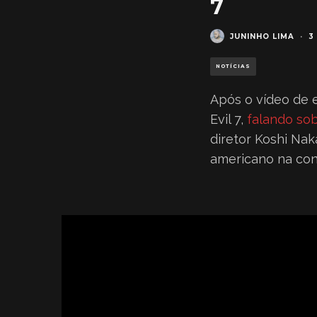
7
JUNINHO LIMA
·
3
NOTÍCIAS
Após o vídeo de 
Evil 7,
falando so
diretor Koshi Nak
americano na cont