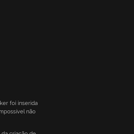
er foi inserida
impossível não
 da criação de