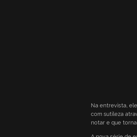
Na entrevista, el
com sutileza atra
notar e que torna
A nova série de e