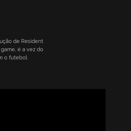
dução de Resident
 game, é a vez do
m o futebol