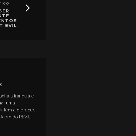
TIGO
BER
NTE
ENTOS
T EVIL
S
nha a franquia e
mar uma
k têm a oferecer.
 Além do REVIL,