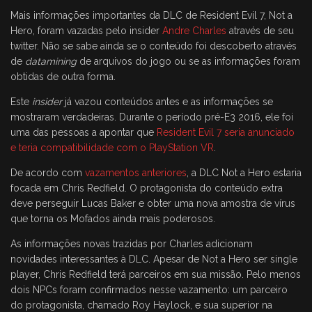
Mais informações importantes da DLC de Resident Evil 7, Not a
Hero, foram vazadas pelo insider
Andre Charles
através de seu
twitter. Não se sabe ainda se o conteúdo foi descoberto através
de
datamining
de arquivos do jogo ou se as informações foram
obtidas de outra forma.
Este
insider
já vazou conteúdos antes e as informações se
mostraram verdadeiras. Durante o período pré-E3 2016, ele foi
uma das pessoas a apontar que
Resident Evil 7 seria anunciado
e teria compatibilidade com o PlayStation VR
.
De acordo com
vazamentos anteriores
, a DLC Not a Hero estaria
focada em Chris Redfield. O protagonista do conteúdo extra
deve perseguir Lucas Baker e obter uma nova amostra de vírus
que torna os Mofados ainda mais poderosos.
As informações novas trazidas por Charles adicionam
novidades interessantes à DLC. Apesar de Not a Hero ser single
player, Chris Redfield terá parceiros em sua missão. Pelo menos
dois NPCs foram confirmados nesse vazamento: um parceiro
do protagonista, chamado Roy Haylock, e sua superior na