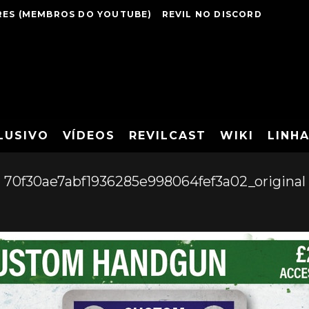
ES (MEMBROS DO YOUTUBE)
REVIL NO DISCORD
LUSIVO
VÍDEOS
REVILCAST
WIKI
LINH
70f30ae7abf1936285e998064fef3a02_original