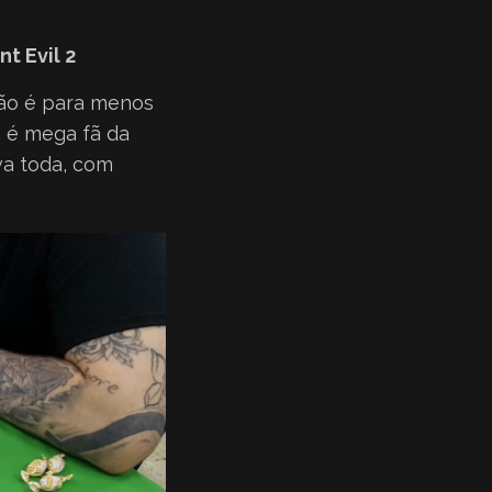
t Evil 2
não é para menos
, é mega fã da
va toda, com