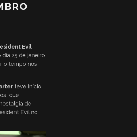
MBRO
esident Evil
dia 25 de janeiro
ar o tempo nos
arter
teve início
dos que
nostalgia de
sident Evil no