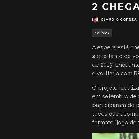
2 CHEG
CLÁUDIO CORRÊA
NOTÍCIAS
A espera está ch
2
que tanto de vo
de 2019. Enquant
divertindo com RE
O projeto idealiz
em setembro de 2
participaram do p
todos que acompa
formato “jogo de 