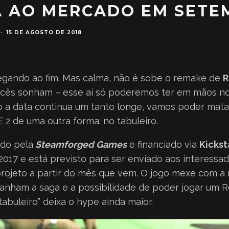
A AO MERCADO EM SETE
·
15 DE AGOSTO DE 2018
egando ao fim. Mas calma, não é sobe o remake de
R
cês sonham – esse aí só poderemos ter em mãos no 
o a data continua um tanto longe, vamos poder mat
 2 de uma outra forma: no tabuleiro.
ado pela
Steamforged Games
e financiado via
Kickst
017 e está previsto para ser enviado aos interessa
rojeto a partir do mês que vem. O jogo mexe com a 
nham a saga e a possibilidade de poder jogar um Re
tabuleiro” deixa o hype ainda maior.