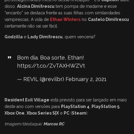
disso.
Alcina Dimitrescu
tem pompa de madame e esse
“encanto” se destaca frente as suas filhas com similaridades
vampirescas. A vida de
Ethan Winters
no
Castelo Dimitrescu
certamente não vai ser fácil.
Godzilla
e
Lady Dimitrescu
, quem venceria?
Bom dia. Boa sorte, Ethan!
https://t.co/ZvTAXHWZVt
— REVIL (@revilbr)
February 2, 2021
Resident Evil Village
está previsto para ser lançado em maio
deste ano com versões para
PlayStation 4
,
PlayStation 5
,
Xbox One
,
Xbox Series S|X
e
PC
(
Steam
).
Imagem/destaque:
Marcos RC