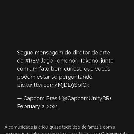
Segue mensagem do diretor de arte
de
#REVillage
Tomonori Takano, junto
com um fato bem curioso que vocês
podem estar se perguntando:
pic.twitter.com/MjDE9SpICk
— Capcom Brasil (@CapcomUnityBR)
February 2, 2021
A comunidade já criou quase todo tipo de fantasia com a
personagem antes mesmo dessa revelação – e a
Capcom
sabe