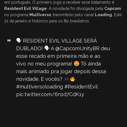
em português. O primeiro jogo a receber esse tratamento é
Resident Evil Village
. A novidade foi divulgada pela
Capcom
no programa
Multiverso
, transmitido pelo canal
Loading
. Este
21 de janeiro é histórico para os fãs brasileiros.
🗣 RESIDENT EVIL VILLAGE SERÁ
DUBLADO! 🗣 A
@CapcomUnityBR
deu
esse recado em primeira mão e ao
vivo no meu programa!
Tô ainda
mais animado pra jogar depois dessa
novidade. E vocês?
#multiversoloading
#ResidentEvil
pic.twitter.com/6n1d7CdK1y