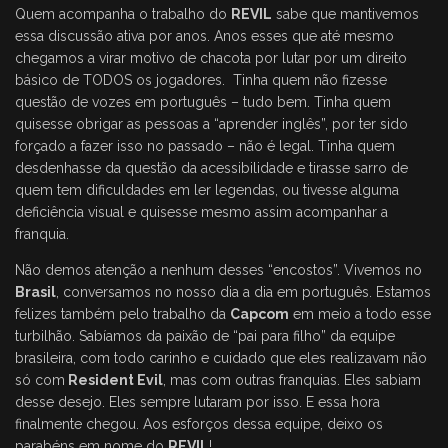
Quem acompanha o trabalho do
REVIL
sabe que mantivemos
essa discussão ativa por anos. Anos esses que até mesmo
chegamos a virar motivo de chacota por lutar por um direito
básico de TODOS os jogadores. Tinha quem não fizesse
questão de vozes em português – tudo bem. Tinha quem
quisesse obrigar as pessoas a “aprender inglês”, por ter sido
forçado a fazer isso no passado – não é legal. Tinha quem
desdenhasse da questão da acessibilidade e tirasse sarro de
quem tem dificuldades em ler legendas, ou tivesse alguma
deficiência visual e quisesse mesmo assim acompanhar a
franquia.
Não demos atenção a nenhum desses “encostos”. Vivemos no
Brasil
, conversamos no nosso dia a dia em português. Estamos
felizes também pelo trabalho da
Capcom
em meio a todo esse
turbilhão. Sabíamos da paixão de “pai para filho” da equipe
brasileira, com todo carinho e cuidado que eles realizavam não
só com
Resident Evil
, mas com outras franquias. Eles sabiam
desse desejo. Eles sempre lutaram por isso. E essa hora
finalmente chegou. Aos esforços dessa equipe, deixo os
parabéns em nome do
REVIL
!