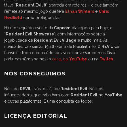
título “
Resident Evil 8
” aparecia em roteiros – o que também
remete ao mesmo jogo que terá
Ethan Winters
e
Chris
Redfield
como protagonistas.
Há um segundo evento da
Capcom
planejado para hoje, o
“
Resident Evil Showcase
“, com informações sobre a
jogabilidade de
Resident Evil Village
e muito mais. As
novidades vão sair às 19h (horário de Brasília), mas 0
REVIL
vai
transmitir todo o conteúdo ao vivo e conversar com os fãs a
partir das 18h15 no nosso
canal do
YouTube
ou na
Twitch
.
NÓS CONSEGUIMOS
Nós, do
REVIL
. Nós, os fãs de
Resident Evil
. Nós, os
influenciadores que trabalham com
Resident Evil
no
YouTube
e outras plataformas. É uma conquista de todos.
LICENÇA EDITORIAL