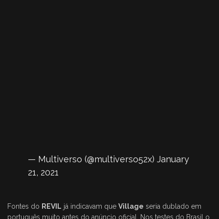
— Multiverso (@multiverso52x)
January
21, 2021
Fontes do
REVIL
já indicavam que
Village
seria dublado em
português muito antes do anúncio oficial. Nos testes do Brasil o