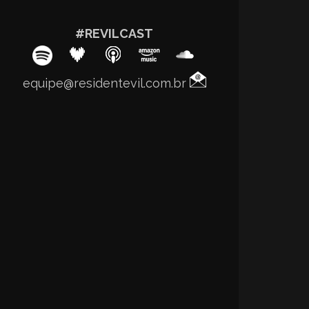
#REVILCAST
equipe@residentevil.com.br