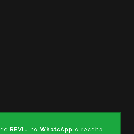
s do
REVIL
no
WhatsApp
e receba