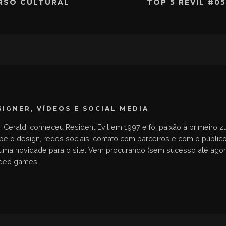
RSO CULTURAL
TOP 5 REVIL #0
SIGNER, VÍDEOS E SOCIAL MEDIA
r, Ceraldi conheceu Resident Evil em 1997 e foi paixão à primeiro 
 pelo design, redes sociais, contato com parceiros e com o público
a novidade para o site. Vem procurando (sem sucesso até agora) o 
ídeo games.