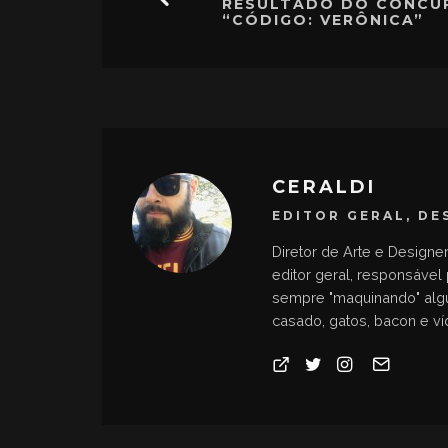
RESULTADO DO CONCU
“CÓDIGO: VERÔNICA”
CERALDI
EDITOR GERAL, DE
Diretor de Arte e Designe
editor geral, responsável
sempre "maquinando" algum
casado, gatos, bacon e v