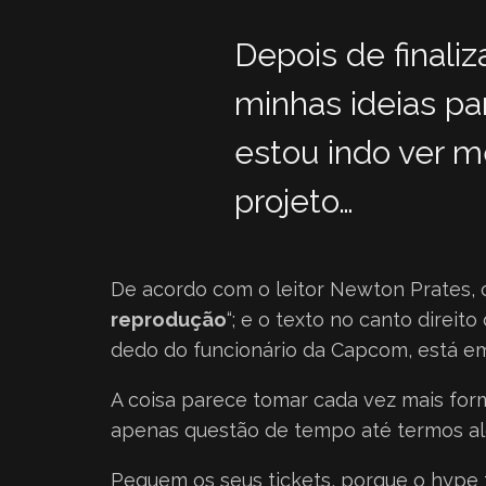
Depois de finali
minhas ideias pa
estou indo ver m
projeto…
De acordo com o leitor Newton Prates, o
reprodução
“; e o texto no canto direito 
dedo do funcionário da Capcom, está em
A coisa parece tomar cada vez mais for
apenas questão de tempo até termos alg
Peguem os seus tickets, porque o hype t