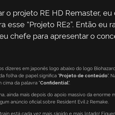
zar o projeto RE HD Remaster, eu
ra esse “Projeto RE2”. Então eu r
eu chefe para apresentar o conc
s dizeres em japonês logo abaixo do logo Biohazard 
da folha de papel significa “
Projeto de conteúdo
“. 
 cima da palavra “
Confidential
“.
ma, ainda mais depois do apoio massivo da enorme ma
um anúncio oficial sobre Resident Evil 2 Remake.
rain está cada vez mais rápido e mais lotado! Fiquem