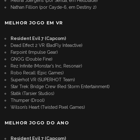
Melina Juergens (por Senua, em Hellblade)
Nathan Fillion (por Cayde-6, em Destiny 2)
MELHOR JOGO EM VR
Resident Evil 7 (Capcom)
Dead Effect 2 VR (BadFly Inteactive)
Farpoint (Impulse Gear)
GNOG (Double Fine)
Rez Infinite (Monstar’s Inc, Resonair)
Robo Recall (Epic Games)
Superhot VR (SUPERHOT Team)
Star Trek: Bridge Crew (Red Storm Entertainment)
Statik (Tarsier Studios)
Thumper (Drool)
Wilson’s Heart (Twisted Pixel Games)
MELHOR JOGO DO ANO
Resident Evil 7 (Capcom)