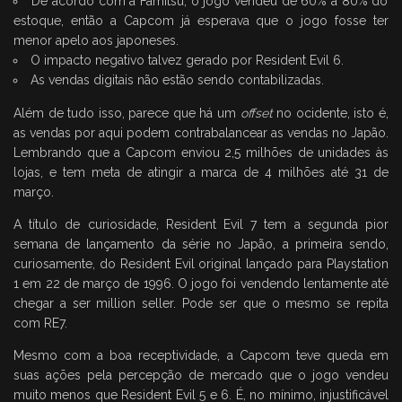
De acordo com a Famitsu, o jogo vendeu de 60% a 80% do
estoque, então a Capcom já esperava que o jogo fosse ter
menor apelo aos japoneses.
O impacto negativo talvez gerado por Resident Evil 6.
As vendas digitais não estão sendo contabilizadas.
Além de tudo isso, parece que há um
offset
no ocidente, isto é,
as vendas por aqui podem contrabalancear as vendas no Japão.
Lembrando que a Capcom enviou 2,5 milhões de unidades às
lojas, e tem meta de atingir a marca de 4 milhões até 31 de
março.
A título de curiosidade, Resident Evil 7 tem a segunda pior
semana de lançamento da série no Japão, a primeira sendo,
curiosamente, do Resident Evil original lançado para Playstation
1 em 22 de março de 1996. O jogo foi vendendo lentamente até
chegar a ser million seller. Pode ser que o mesmo se repita
com RE7.
Mesmo com a boa receptividade, a Capcom teve queda em
suas ações pela percepção de mercado que o jogo vendeu
muito menos que Resident Evil 5 e 6. É, no mínimo, injustificável