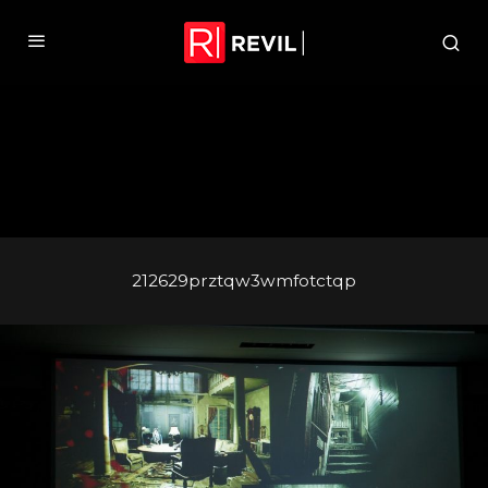
212629prztqw3wmfotctqp