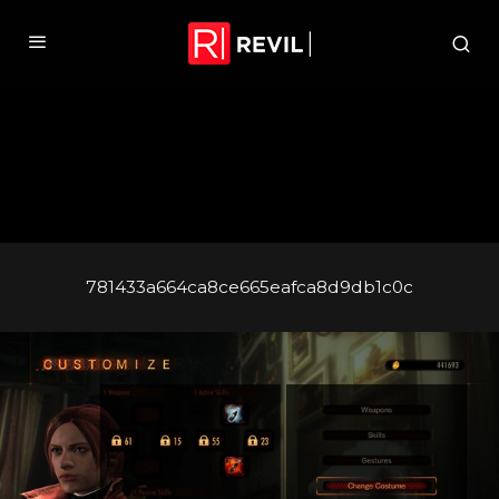
781433a664ca8ce665eafca8d9db1c0c