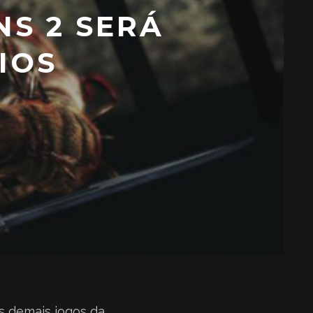
NS 2 SERÁ
IOS
s demais jogos da