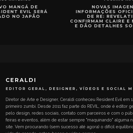
VO MANGÁ DE
NOVAS IMAGEN
SIDENT EVIL SERÁ
INFORMAÇÕES OFICI
ADO NO JAPÃO
DE RE: REVELAT
CONFIRMAM CLAIRE E
E DÃO DETALHES SO
CERALDI
EDITOR GERAL, DESIGNER, VÍDEOS E SOCIAL 
Diretor de Arte e Designer, Ceraldi conheceu Resident Evil em 1
primeiro zumbi. Desde 2011 faz parte do REVIL, onde é editor g
pelo design, redes sociais, contato com parceiros e com o públ
feiras e eventos, além de estar sempre "maquinando" alguma 
site. Vem procurando (sem sucesso até agora) o difícil equilíbrio