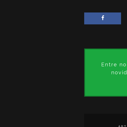
Entre no
novid
ART