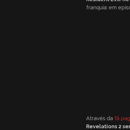
franquia: em epís
Através da
fã pag
Revelations 2 se