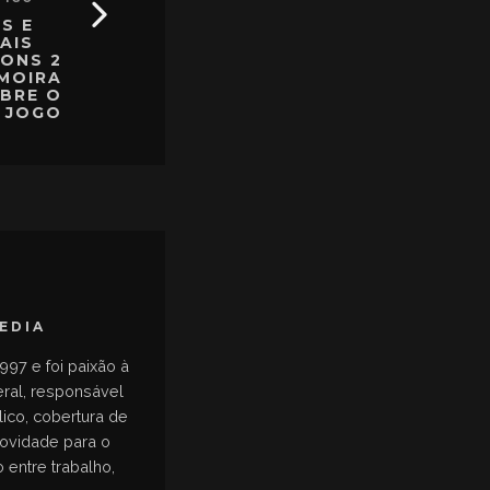
S E
AIS
IONS 2
 MOIRA
BRE O
JOGO
MEDIA
997 e foi paixão à
eral, responsável
ico, cobertura de
novidade para o
 entre trabalho,