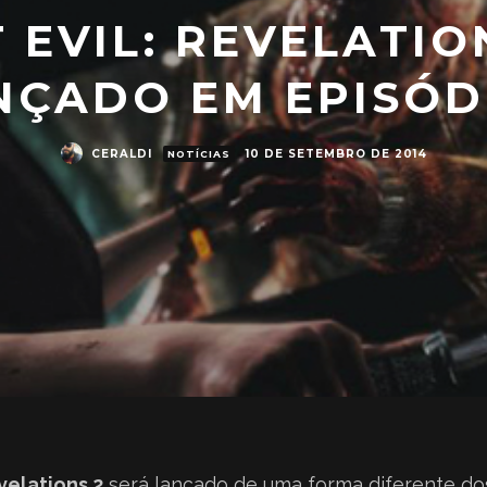
 EVIL: REVELATIO
NÇADO EM EPISÓD
CERALDI
10 DE SETEMBRO DE 2014
NOTÍCIAS
velations 2
será lançado de uma forma diferente do