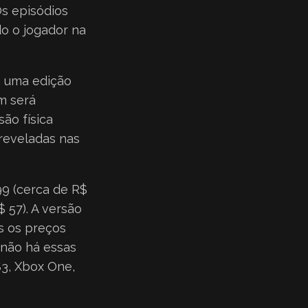
s episódios
do o jogador na
á uma edição
m será
são física
reveladas nas
99 (cerca de R$
$ 57). A versão
s os preços
 não há essas
S3, Xbox One,