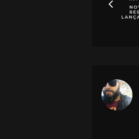
NO
RE
LANÇ