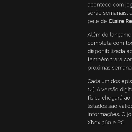
acontece com jog
serão semanais, e
pele de
Claire Re
Além do lançamen
completa com tod
disponibilizada a
também trará con
próximas semana
Cada um dos episó
14). A versão digi
física chegará a
listados são váli
informações. O jo
Xbox 360 e PC.