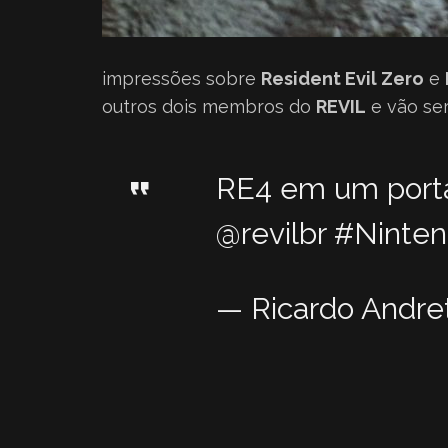
impressões sobre
Resident Evil Zero
e
outros dois membros do
REVIL
e vão se
RE4 em um portát
@revilbr
#Ninten
— Ricardo Andret