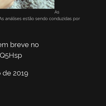
As
As análises estão sendo conduzidas por
 em breve no
mQ5Hsp
o de 2019