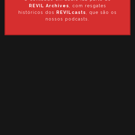
REVIL Archives
, com resgates
históricos dos
REVILcasts
, que são os
nossos podcasts.