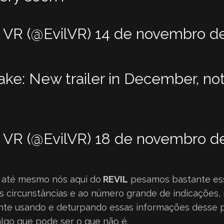
l VR (@EvilVR)
14 de novembro d
ake
: New trailer in December, no
l VR (@EvilVR)
18 de novembro d
 até mesmo nós aqui do
REVIL
pesamos bastante ess
s circunstâncias e ao número grande de indicações,
ente usando e deturpando essas informações desse p
algo que pode ser o que não é.