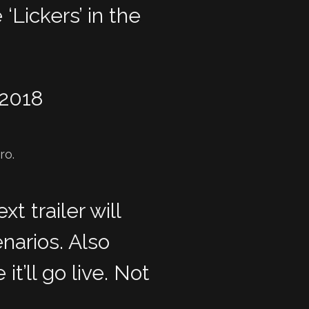
 ‘Lickers’ in the
 2018
ro.
t trailer will
enarios. Also
t’ll go live. Not