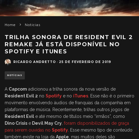
Home
Notícias
TRILHA SONORA DE RESIDENT EVIL 2
REMAKE JÁ ESTÁ DISPONÍVEL NO
SPOTIFY E ITUNES
RICARDO ANDRETTO
·
25 DE FEVEREIRO DE 2019
NOTÍCIAS
A
Capcom
adicionou a trilha sonora da nova versão de
Resident Evil 2
no
Spotify
e no
iTunes
. Esse não é o primeiro
movimento envolvendo áudios de franquias da companhia em
plataformas de música. Recentemente, trilhas outros jogos de
Resident Evil
e até mesmo de títulos meio “irmãos”, como
Dino Crisis
e
Devil May Cry
,
foram disponibilizados de graça
para serem ouvidas no
Spotify
. Esse mesmo tipo de conteúdo
também existe na loja da
Apple
, mas muitos deles são