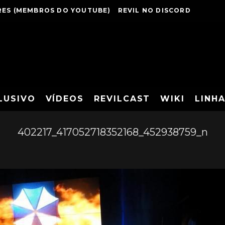
ES (MEMBROS DO YOUTUBE)
REVIL NO DISCORD
LUSIVO
VÍDEOS
REVILCAST
WIKI
LINH
402217_417052718352168_452938759_n