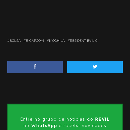
BOLSA
E-CAPCOM
MOCHILA
RESIDENT EVIL 6
Entre no grupo de notícias do
REVIL
no
WhatsApp
e receba novidades