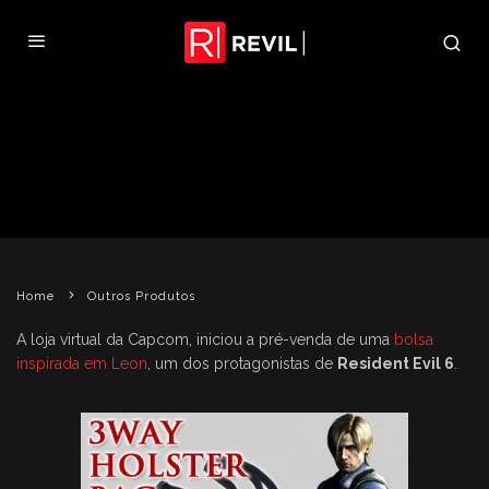
E-CAPCOM LANÇA BOLSA
INSPIRADA EM LEON
CERALDI
OUTROS PRODUTOS
RESIDENT EVIL 6
6 DE AGOSTO DE 2012
Home
Outros Produtos
A loja virtual da Capcom, iniciou a pré-venda de uma
bolsa
inspirada em Leon
, um dos protagonistas de
Resident Evil 6
.