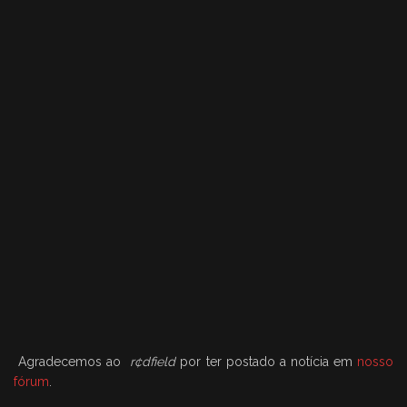
Agradecemos ao
r¢dfield
por ter postado a notícia em
nosso
fórum
.