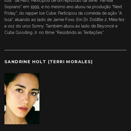
tour” da HBO. Participou de um episódio da série “Família
Soprano” em 1999, e no mesmo ano atuou na produção “Next
Friday”, do rapper Ice Cube. Participou da comédia de ação “A
Isca”, atuando ao lado de Jamie Foxx. Em Dr. Dolittle 2, Mike fez
a voz do urso Sonny. Também atuou ao lado de Beyoncé e
Cuba Gooding Jr. no filme “Resistindo às Tentações“.
SANDRINE HOLT (TERRI MORALES)