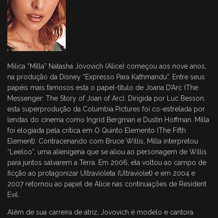
Milica “Milla” Natasha Jovovich (Alice) começou aos nove anos,
na produção da Disney “Expresso Para Kathmandu”. Entre seus
papéis mais famosos está o papel-título de Joana D’Arc (The
Messenger: The Story of Joan of Arc). Dirigida por Luc Besson,
esta superprodução da Columbia Pictures foi co-estrelada por
lendas do cinema como Ingrid Bergman e Dustin Hoffman. Milla
foi elogiada pela crítica em O Quinto Elemento (The Fifth
Element). Contracenando com Bruce Willis, Milla interpretou
“Leeloo”, uma alienígena que se aliou ao personagem de Willis
para juntos salvarem a Terra. Em 2006, ela voltou ao campo de
ficção ao protagonizar Ultravioleta (Ultraviolet) e em 2004 e
2007 retornou ao papel de Alice nas continuações de Resident
Evil.
Além de sua carreira de atriz, Jovovich é modelo e cantora.